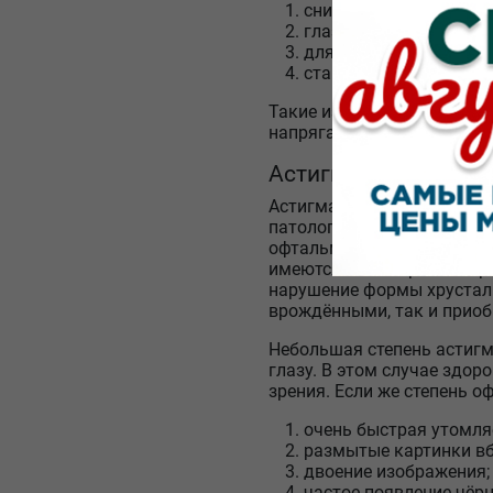
снижается контрастнос
глаза начинают непри
для более чёткого рас
становится очень сло
Такие изменения – необрат
напрягаться сильнее, и то
Астигматизм и его
Астигматизм – это ещё оди
патологии световой луч, п
офтальмологического забол
имеются на поверхности ро
нарушение формы хрустали
врождёнными, так и приобр
Небольшая степень астигм
глазу. В этом случае здо
зрения. Если же степень 
очень быстрая утомля
размытые картинки вбл
двоение изображения;
частое появление чёр