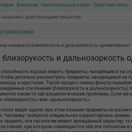
опедия
Вакансии
Накопительные карты
Обратная связь
ол
парацетомол
КАК НАЗЫВАЕТСЯ БЛИЗОРУКОСТЬ И ДАЛЬНОЗОРКОСТЬ ОДНОВРЕМЕННО?
 близорукость и дальнозоркость 
 способность хорошо видеть предметы, находящиеся на от
Чтобы детально рассмотреть предметы, находящиеся на б
мышцу и хрусталик. Такой процесс смены фокуса называет
ождённые отклонения (близорукость и дальнозоркость) п
 имеются какие-то офтальмологические проблемы. Если же 
з «близорукость» или «дальнозоркость».
 плохо видит вдали, при этом близкие предметы он различ
. Человеку требуется специальная корректировка зрения,
к правило, эти патологии имеют врождённый характер, то 
 состояния, при котором совмещаются обе эти патологии в