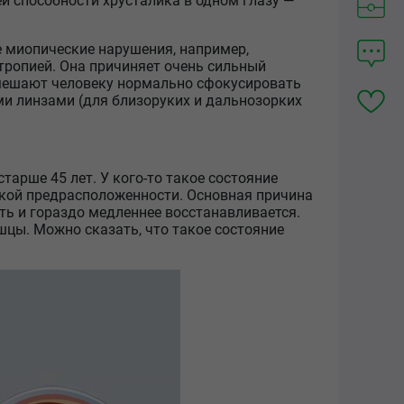
 способности хрусталика в одном глазу —
е миопические нарушения, например,
тропией. Она причиняет очень сильный
мешают человеку нормально сфокусировать
и линзами (для близоруких и дальнозорких
тарше 45 лет. У кого-то такое состояние
еской предрасположенности. Основная причина
ть и гораздо медленнее восстанавливается.
шцы. Можно сказать, что такое состояние