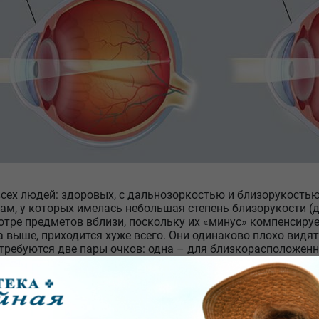
всех людей: здоровых, с дальнозоркостью и близорукость
ам, у которых имелась небольшая степень близорукости (д
отре предметов вблизи, поскольку их «минус» компенсируе
 выше, приходится хуже всего. Они одинаково плохо видят
требуются две пары очков: одна – для близкорасположенны
стояниях. Сегодня существуют специальные бесконтактные
зменения тканей хрусталика можно по таким симптомам: