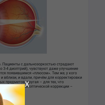
ю. Пациенты с дальнозоркостью страдают
о 3-4 диоптрий), чувствуют даже улучшение
тся появившимся «плюсом». Тем же, у кого
 и вблизи, и вдали, причём для корректировки
х предметов, другая – для тех, что
X
 средства такой оптической коррекции –