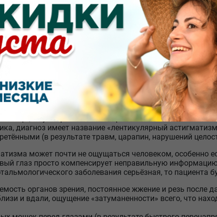
ть картинки, она как будто расплывается перед человеко
вычно быстро утомляться при чтении и другой деятельнос
сматривания предметов человеку требуется более яркое о
жно детально рассмотреть мелкий предмет на близком рас
имые. Более того, при отсутствии постоянной корректиров
гда заболевание будет прогрессировать.
 симптомы
н яркий пример того, как близорукость и дальнозоркость 
опадающий на глаз, фокусируется не в одной, а в нескольк
евания, которые связаны с их этиологией (природой появл
говицы, то у пациента имеется роговичный астигматизм. В
ка, диагноз имеет название «лентикулярный астигматизм
етёнными (в результате травм, царапин, нарушений целостн
атизма может почти не ощущаться человеком, особенно ес
ровый глаз просто компенсирует неправильную информацию
офтальмологического заболевания серьёзная, то пациента 
емость органов зрения, постоянное жжение и резь после д
изи и вдали, ощущение «затуманенности» всего, что наход
ных мошек перед глазами (в результате быстрого перенап