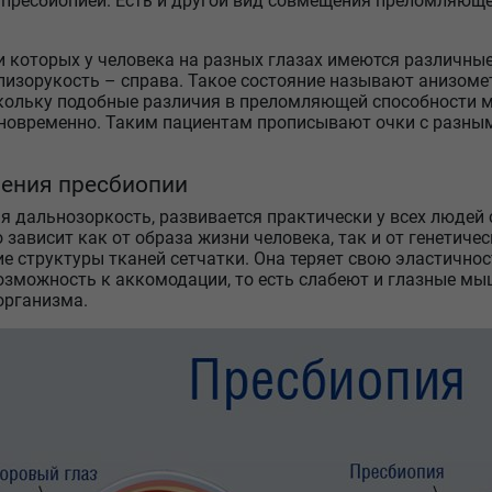
пресбиопией. Есть и другой вид совмещения преломляющей
ри которых у человека на разных глазах имеются различны
близорукость – справа. Такое состояние называют анизоме
скольку подобные различия в преломляющей способности 
новременно. Таким пациентам прописывают очки с разным
ения пресбиопии
я дальнозоркость, развивается практически у всех людей с
 зависит как от образа жизни человека, так и от генетич
е структуры тканей сетчатки. Она теряет свою эластичнос
озможность к аккомодации, то есть слабеют и глазные мы
организма.