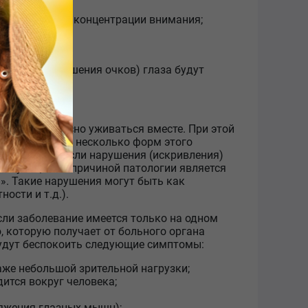
м;
ти, требующей концентрации внимания;
свещение;
стоянии.
ки зрения (ношения очков) глаза будут
могут прекрасно уживаться вместе. При этой
их точках. Есть несколько форм этого
ения). Так, если нарушения (искривления)
 случае, если причиной патологии является
». Такие нарушения могут быть как
ости и т.д.).
ли заболевание имеется только на одном
, которую получает от больного органа
будут беспокоить следующие симптомы:
аже небольшой зрительной нагрузки;
ится вокруг человека;
ряжения глазных мышц);