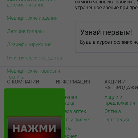
самого человека зависит, 
детское питание
утраченное зрение при пр
Медицинские изделия
Узнай первым!
Детские товары
Будь в курсе послених н
Дезинфицирующие
Гигиенические средства
Медицинские товары и
техника
О КОМПАНИИ
ИНФОРМАЦИЯ
АКЦИИ И
РАСПРОДАЖИ
О нас
Аптечная
Акции и
справка
предложения
Акции
Адреса аптек
Оптика
Архив акций
Спорт и фитнес
Ортопедия
Новости
Газета
Вакансии
Интернет