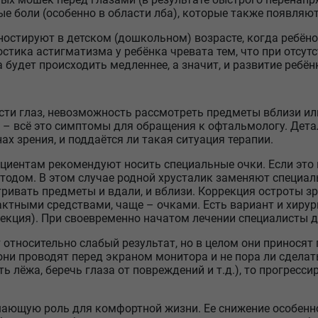
е боли (особенно в области лба), которые также появляют
остируют в детском (дошкольном) возрасте, когда ребёно
стика астигматизма у ребёнка чревата тем, что при отсут
будет происходить медленнее, а значит, и развитие ребён
ти глаз, невозможность рассмотреть предметы вблизи и
 – всё это симптомы для обращения к офтальмологу. Дета
ах зрения, и поддаётся ли такая ситуация терапии.
циентам рекомендуют носить специальные очки. Если это 
одом. В этом случае родной хрусталик заменяют специал
ривать предметы и вдали, и вблизи. Коррекция остроты з
ктными средствами, чаще – очками. Есть вариант и хиру
екция). При своевременно начатом лечении специалисты 
относительно слабый результат, но в целом они приносят 
 они проводят перед экраном монитора и не пора ли сделат
ть лёжа, беречь глаза от повреждений и т.д.), то прогрес
ающую роль для комфортной жизни. Ее снижение особенно 