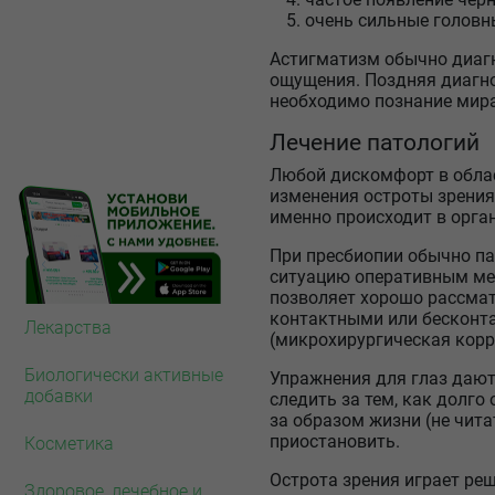
очень сильные головны
Астигматизм обычно диагн
ощущения. Поздняя диагно
необходимо познание мира 
Лечение патологий
Любой дискомфорт в облас
изменения остроты зрения
именно происходит в орган
При пресбиопии обычно па
ситуацию оперативным мет
позволяет хорошо рассмат
контактными или бесконта
Лекарства
(микрохирургическая корр
Биологически активные
Упражнения для глаз дают 
добавки
следить за тем, как долго
за образом жизни (не чита
приостановить.
Косметика
Острота зрения играет реш
Здоровое, лечебное и