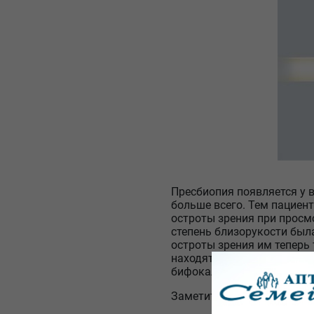
Пресбиопия появляется у 
больше всего. Тем пациент
остроты зрения при просм
степень близорукости была
остроты зрения им теперь 
находятся на дальних рас
бифокальные очки.
Заметить начинающиеся и