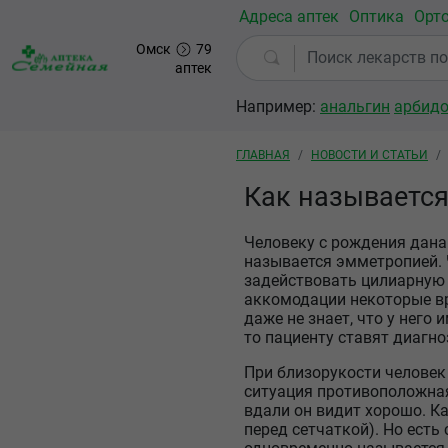
Перейти к основному содержанию
Адреса аптек
Оптика
Орт
Омск
79
аптек
Например:
анальгин
арбид
Строка навигации
ГЛАВНАЯ
НОВОСТИ И СТАТЬИ
Как называется
Человеку с рождения дана
называется эмметропией. 
задействовать цилиарную 
аккомодации некоторые вр
даже не знает, что у него
то пациенту ставят диагно
При близорукости человек
ситуация противоположная
вдали он видит хорошо. Ка
перед сетчаткой). Но есть