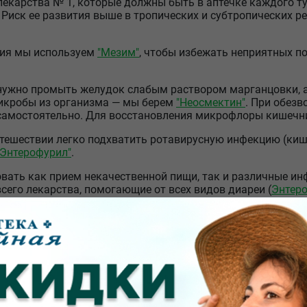
 лекарства № 1, которые должны быть в аптечке каждого т
 Риск ее развития выше в тропических и субтропических р
ния мы используем
"Мезим"
, чтобы избежать неприятных п
нужно промыть желудок слабым раствором марганцовки, а
микробы из организма — мы берем
"Неосмектин"
. При обез
 самостоятельно. Для восстановления микрофлоры кишечн
путешествии легко подхватить ротавирусную инфекцию (ки
"Энтерофурил"
.
ать как прием некачественной пищи, так и различные ин
сего лекарства, помогающие от всех видов диареи (
Энтер
едства
а должны быть и обезболивающие — мало ли что приключи
ренные
"Найз"
или
"Нимесулид"
. В принципе подойдет любое,
Не помешают и спазмалитики при спазме гладкой мускулат
е омрачили вам поездку, запаситесь в дорогу анальгетик
обой проверенные препараты, которые вам точно помогают: