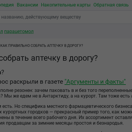
опедия
Вакансии
Накопительные карты
Обратная связь
ол
парацетомол
КАК ПРАВИЛЬНО СОБРАТЬ АПТЕЧКУ В ДОРОГУ?
собрать аптечку в дорогу?
а?
рос раскрыли в газете
"Аргументы и факты"
полне резонен: зачем паковать в и без того переполненны
 Мы же едем не в Антарктиду, а на курорт. Там тоже есть 
ки есть. Но специфика местного фармацевтического бизнес
их курортных городков — прекрасный пример того, как мо
ны в течение всего рабочего дня. Их ассортимент оставля
я продавцам за зимние месяцы простоя и безнародья.