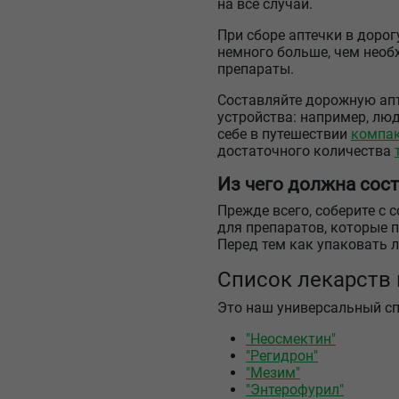
на все случаи.
При сборе аптечки в дорог
немного больше, чем необ
препараты.
Составляйте дорожную апт
устройства: например, лю
себе в путешествии
компак
достаточного количества
Из чего должна сост
Прежде всего, соберите с
для препаратов, которые 
Перед тем как упаковать л
Список лекарств 
Это наш универсальный спи
"Неосмектин"
"Регидрон"
"Мезим"
"Энтерофурил"