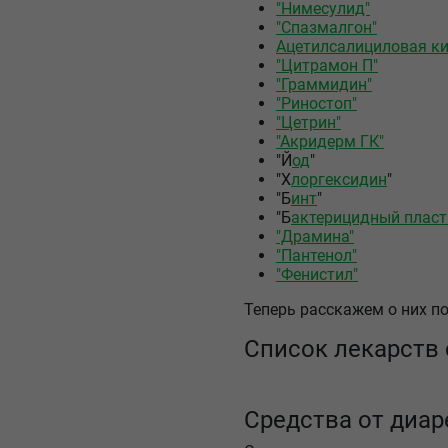
"Нимесулид"
"Спазмалгон"
Ацетилсалициловая к
"Цитрамон П"
"Граммидин"
"Риностоп"
"Цетрин"
"Акридерм ГК"
"Й
од
"
"Х
лоргексидин
"
"Б
инт
"
"Б
актерицидный плас
"Драмина"
"Пантенол"
"Фенистил"
Теперь расскажем о них по
Список лекарств 
Средства от диа