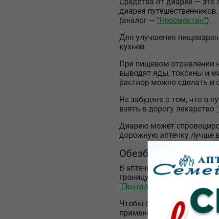
Средства от диареи — это
диарея путешественников.
(аналог —
"Неосмектин"
).
Для улучшения пищеваре
кухней.
При пищевом отравлении 
выводят яды, токсины и 
раствор можно сделать и
Не забудьте о том, что в 
взять в дорогу лекарство
Диарею может спровоциров
дорожную аптечку лучше в
Обезболивающие ср
В аптечке путешественник
границу, мы берем прове
"Пенталгин"
и так далее. 
Чтобы болевые ощущения н
применения. Возьмите с с