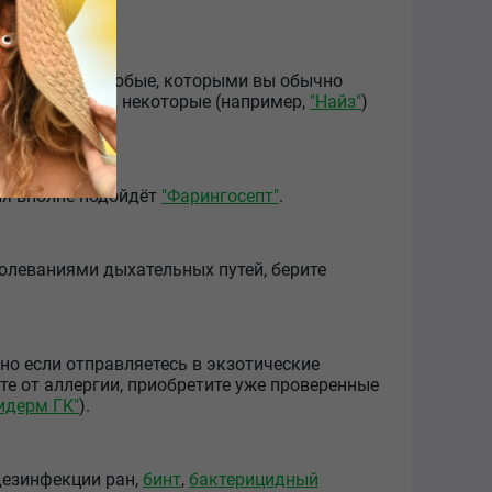
"
. Подойдут любые, которыми вы обычно
ющий эффект, некоторые (например,
"Найз"
)
ля вполне подойдёт
"Фарингосепт"
.
олеваниями дыхательных путей, берите
нно если отправляетесь в экзотические
ете от аллергии, приобретите уже проверенные
идерм ГК"
).
езинфекции ран,
бинт
,
бактерицидный