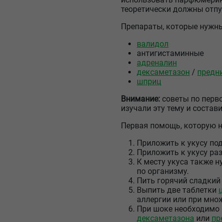
теоретически должны отпу
Препараты, которые нужн
валидол
антигистаминные
адреналин
дексаметазон
/
предн
шприц
Внимание:
советы по перво
изучали эту тему и состав
Первая помощь, которую ну
Приложить к укусу по
Приложить к укусу ра
К месту укуса также 
по организму.
Пить горячий сладкий 
Выпить две таблетки
аллергии или при мно
При шоке необходимо 
дексаметазона
или
пр