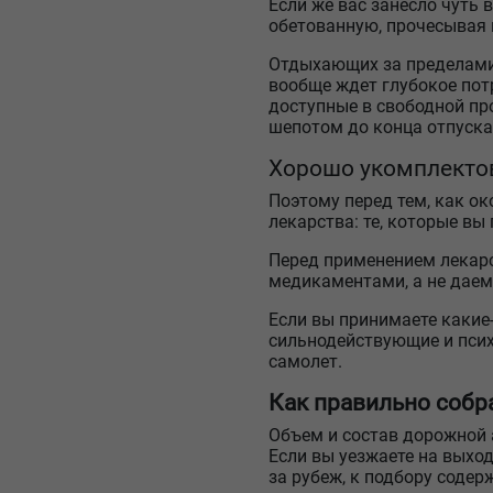
Если же вас занесло чуть 
обетованную, прочесывая 
Отдыхающих за пределами 
вообще ждет глубокое потр
доступные в свободной про
шепотом до конца отпуска 
Хорошо укомплекто
Поэтому перед тем, как ок
лекарства: те, которые вы
Перед применением лекарс
медикаментами, а не дае
Если вы принимаете какие-
сильнодействующие и псих
самолет.
Как правильно собра
Объем и состав дорожной а
Если вы уезжаете на выхо
за рубеж, к подбору соде