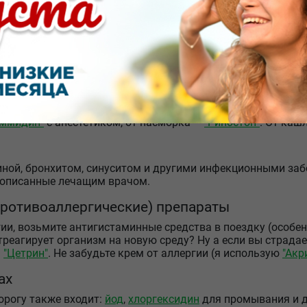
бупрофен
а или
анальгина
.
редства
ем
ацетилсалициловую кислоту
,
парацетамол
и
"Цитрамон П
жаропонижающие средства одновременно имеют обезболива
ивовоспалительные.
ющие симптомы простуды
аммидин"
с анестетиком, от насморка —
"Риностоп"
. От каш
гиной, бронхитом, синуситом и другими инфекционными заб
рописанные лечащим врачом.
ротивоаллергические) препараты
гии, возьмите антигистаминные средства в поездку (особе
отреагирует организм на новую среду? Ну а если вы страда
м
"Цетрин"
. Не забудьте крем от аллергии (я использую
"Акр
ах
орогу также входит:
йод
,
хлоргексидин
для промывания и д