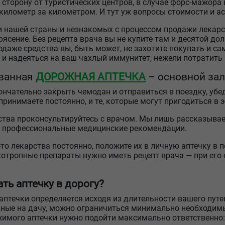
в сторону от туристических центров, в случае форс-мажора
километр за километром. И тут уж вопросы стоимости и ас
нашей страны и незнакомых с процессом продажи лекарст
ясение. Без рецепта врача вы не купите там и десятой доли
даже средства вы, быть может, не захотите покупать и са
и надеяться на ваш чахлый иммунитет, нежели потратить 1
ванная
ДОРОЖНАЯ АПТЕЧКА
– основной зал
ончательно закрыть чемодан и отправиться в поездку, убед
 принимаете постоянно, и те, которые могут пригодиться в 
тва проконсультируйтесь с врачом. Мы лишь рассказыва
м профессиональные медицинские рекомендации.
то лекарства постоянно, положите их в личную аптечку в п
отропные препараты нужно иметь рецепт врача — при его о
ть аптечку в дорогу?
птечки определяется исходя из длительности вашего путеш
дные на дачу, можно ограничиться минимально необходим
ржимого аптечки нужно подойти максимально ответственно: