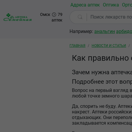
Перейти к основному содержанию
Адреса аптек
Оптика
Орт
Омск
79
аптек
Например:
анальгин
арбид
Строка навигации
ГЛАВНАЯ
НОВОСТИ И СТАТЬИ
Как правильно 
Зачем нужна аптечк
Подробнее этот воп
Вопрос на первый взгляд в
любой точке земного шара?
Да, спорить не буду. Апте
накрест. Аптеки российск
отдыхающих. Они переполне
закладывается компенсаци