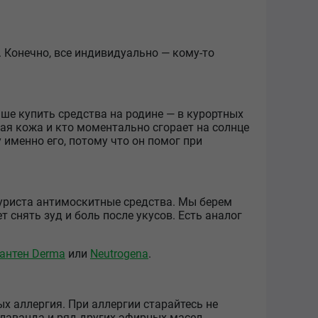
 Конечно, все индивидуально — кому-то
чше купить средства на родине — в курортных
лая кожа и кто моментально сгорает на солнце
 именно его, потому что он помог при
 туриста антимоскитные средства. Мы берем
т снять зуд и боль после укусов. Есть аналог
антен Derma
или
Neutrogena
.
ых аллергия. При аллергии старайтесь не
лаванда и ряд других эфирных масел