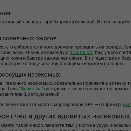
ания
ктивный препарат при "морской болезни". Это не плацебо.
 и солнечных ожогов
х, кто собирается много времени проводить на солнце. Лу
т завышены. Очень рекомендую
"Пантенол"
тем, у кого свет
цию кожи и быстро заживляет ожоги. В путешествие я беру
х, которые я получила под палящим кипрским солнцем.
вососущих насекомых
да, где много насекомых, обязательно положите в аптечку
ов. Гель
"Фенистил"
на отдыхе — наше спасение: он помогае
эффективный, зато дешевый.
гигиеническая помада c маркировкой SPF — например,
Беп
усе пчел и других ядовитых насекомых
иметь такой набор лекарств тем, у кого на укусы насеком
— сильные запахи могут привлечь насекомых. Эвкалипт, 