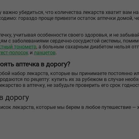
у важно убедиться, что количества лекарств хватит вам на
ходимо: гораздо проще привезти остаток аптечки домой, ч
ечку, учитывая особенности своего здоровья, и не забыв
дям с заболеваниями сердечно-сосудистой системы, помим
тный тонометр
, а больным сахарным диабетом нельзя от
тест-полосок
и
ланцетов
.
оять аптечка в дорогу?
 собой набор лекарств, которые вы принимаете постоянно 
продаются по рецепту: купить их за рубежом в случае нео
екарство в аптечку, не забудьте проверить его срок годно
в дорогу
сок лекарств, которые мы берем в любое путешествие — хо