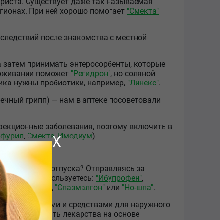
уриста. Существует даже так называемая
егионах. При ней хорошо помогает
"Смекта"
оследствий после знакомства с местной
 затем принимать энтеросорбенты, которые
воживании поможет
"Регидрон"
, но соляной
ика нужны пробиотики, например,
"Линекс"
.
шечный грипп) — нам в аптеке посоветовали
фекционные заболевания, поэтому включить в
офурил
,
Смекта
,
Имодиум
)
X
тся во время отпуска? Отправляясь за
 которым вы пользуетесь:
"Ибупрофен"
,
уры, например,
"Спазмалгон"
или
"Но-шпа"
.
ами: таблетками и средствами для наружного
 это могут быть лекарства на основе