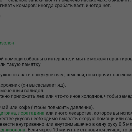
гивать комаров: иногда срабатывает, иногда нет.
ы:
изолон
й помощи собраны в интернете, и мы не можем гарантиро
или такую памятку.
жно оказать при укусе пчел, шмелей, ос и прочих насеком
дорожник (он высасывает яд).
змоченный валидол.
нужно приложить лед или что-то иное холодное, чтобы зам
чай или кофе (чтобы повысить давление).
цетрина
,
лоратадина
или иного лекарства, которое вы испо
жестве укусов необходимо вызвать скорую помощь или сам
ввести внутривенно или внутримышечно в одну руку 0,5 м
еднизолона
. Если через 10 минут не становится лучше, то 