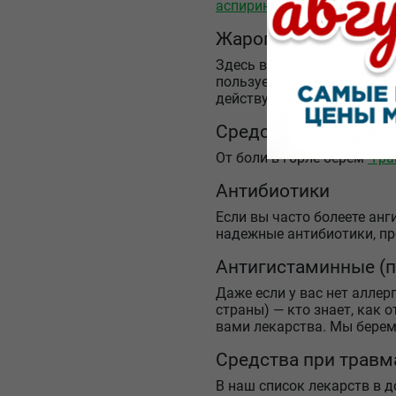
аспирина
,
парацетамола
,
и
Жаропонижающие с
Здесь все просто: мы бер
пользуетесь. Почти все 
действуют еще и как прот
Средства, облегча
От боли в горле берем
"Гр
Антибиотики
Если вы часто болеете ан
надежные антибиотики, п
Антигистаминные (п
Даже если у вас нет аллер
страны) — кто знает, как 
вами лекарства. Мы бере
Средства при травм
В наш список лекарств в д