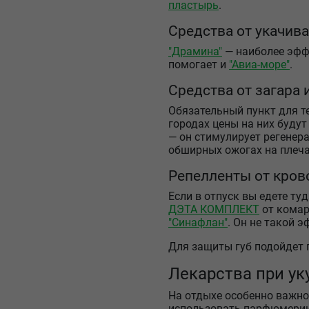
пластырь
.
Средства от укачив
"Драмина"
— наиболее эффе
помогает и
"Авиа-море"
.
Средства от загара
Обязательный пункт для те
городах цены на них буду
— он стимулирует регенера
обширных ожогах на плеча
Репелленты от кро
Если в отпуск вы едете ту
ДЭТА КОМПЛЕКТ
от комар
"Синафлан"
. Он не такой 
Для защиты губ подойдет 
Лекарства при ук
На отдыхе особенно важно 
использовать парфюмерию 