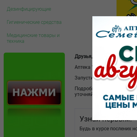
Дезинфицирующие
Гигиенические средства
Медицинские товары и
техника
Друзья, всем здравствуйте
Аптека "Семейная" и аптек
Запустили крутую акцию с
Подробности об организато
уточняйте в аптеках "Семе
Узнай первым!
Будь в курсе послених н