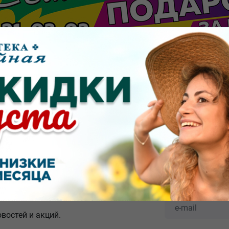
!
а "Даром" снова всех удивляют!
 подарками!
ре акции, правилах её проведения, количестве подарков, с
йная" и аптеках "Даром" города Омска.
овостей и акций.