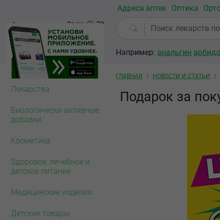
Перейти к основному содержанию
Адреса аптек
Оптика
Орт
Омск
79
аптек
Например:
анальгин
арбид
Строка навигации
ГЛАВНАЯ
НОВОСТИ И СТАТЬИ
Лекарства
Подарок за пок
Биологически активные
добавки
Косметика
Здоровое, лечебное и
детское питание
Медицинские изделия
Детские товары