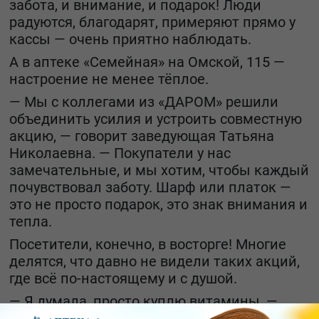
забота, и внимание, и подарок! Люди
радуются, благодарят, примеряют прямо у
кассы — очень приятно наблюдать.
А в аптеке «Семейная» на Омской, 115 —
настроение не менее тёплое.
— Мы с коллегами из «ДАРОМ» решили
объединить усилия и устроить совместную
акцию, — говорит заведующая Татьяна
Николаевна. — Покупатели у нас
замечательные, и мы хотим, чтобы каждый
почувствовал заботу. Шарф или платок —
это не просто подарок, это знак внимания и
тепла.
Посетители, конечно, в восторге! Многие
делятся, что давно не видели таких акций,
где всё по-настоящему и с душой.
— Я думала, просто куплю витамины, —
улыбается одна из покупательниц, — а