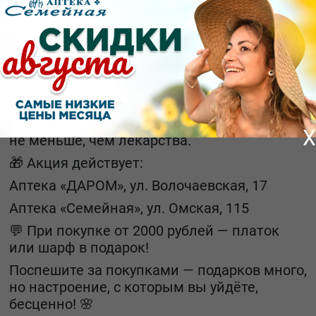
получила подарок! Вот это да! Теперь и
настроение, и день стали лучше.
И правда — такая забота запоминается.
Акция стала отличным примером того, как
можно превратить обычный поход в аптеку
в приятное событие. Ведь внимание,
улыбка и маленький подарок иногда значат
X
не меньше, чем лекарства.
🎁 Акция действует:
Аптека «ДАРОМ», ул. Волочаевская, 17
Аптека «Семейная», ул. Омская, 115
💬 При покупке от 2000 рублей — платок
или шарф в подарок!
Поспешите за покупками — подарков много,
но настроение, с которым вы уйдёте,
бесценно! 🌸