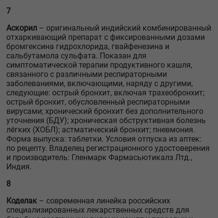
7
Аскорил
– оригинальный индийский комбинированный
отхаркивающий препарат с фиксированными дозами
бромгексина гидрохлорида, гвайфенезина и
сальбутамола сульфата. Показан для
симптоматической терапии продуктивного кашля,
связанного с различными респираторными
заболеваниями, включающими, наряду с другими,
следующие: острый бронхит, включая трахеобронхит;
острый бронхит, обусловленный респираторными
вирусами; хронический бронхит без дополнительного
уточнения (БДУ); хроническая обструктивная болезнь
лёгких (ХОБЛ); астматический бронхит; пневмония.
Форма выпуска: таблетки. Условия отпуска из аптек:
по рецепту. Владелец регистрационного удостоверения
и производитель: Гленмарк Фармасьютикалз Лтд.,
Индия.
8
Коделак
– современная линейка российских
специализированных лекарственных средств для