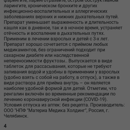
фарингите, ларинготрахеите, остром обструктивном
ларингите, хроническом бронхите и других
инфекционно-воспалительных и аллергических
заболеваниях верхних и нижних дыхательных путей.
Препарат уменьшает выраженность и длительность
кашля как в дневное, так и в ночное время, устраняет
отёчность и воспаление в дыхательных путях.
Применим в лечении взрослых и детей с 3-х лет.
Препарат хорошо сочетается с приёмом любых
медикаментов, без ограничений подходит при
сахарном диабете или наследственной
непереносимости фруктозы.. Выпускается в виде
таблеток для рассасывания, которые не требуют
запивания водой и удобны в применении у взрослых
(удобно взять с собой на работу, в отпуск), а также в
виде раствора для приёма внутрь – он является
наиболее удобной формой для детей. Отметим, что
ренгалин включён во временные рекомендации по
лечению коронавирусной инфекции (COVID-19).
Условия отпуска из аптек: без рецепта. Производитель:
ООО "НПФ "Материа Медика Холдинг", Россия, г.
Челябинск.
4