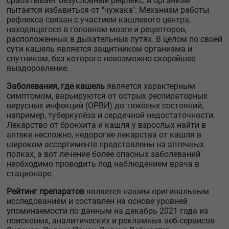
срабатывает безусловный рефлекс, и организм
пытается избавиться от "чужака". Механизм работы
рефлекса связан с участием кашлевого центра,
находящегося в головном мозге и рецепторов,
расположенных в дыхательных путях. В целом по своей
сути кашель является защитником организма и
спутником, без которого невозможно скорейшее
выздоровление.
Заболевания, где кашель
является характерным
симптомом, варьируются от острых респираторных
вирусных инфекций (ОРВИ) до тяжёлых состояний,
например, туберкулёза и сердечной недостаточности.
Лекарство от бронхита и кашля у взрослых найти в
аптеке несложно, недорогие лекарства от кашля в
широком ассортименте представлены на аптечных
полках, а вот лечение более опасных заболеваний
необходимо проводить под наблюдением врача в
стационаре.
Рейтинг препаратов
является нашим оригинальным
исследованием и составлен на основе уровней
упоминаемости по данным на декабрь 2021 года из
поисковых, аналитических и рекламных веб-сервисов