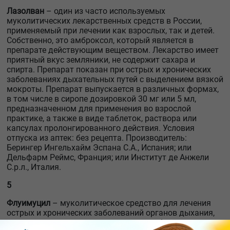
Лазолван
– один из часто используемых
муколитических лекарственных средств в России,
применяемый при лечении как взрослых, так и детей.
Собственно, это амброксол, который является в
препарате действующим веществом. Лекарство имеет
приятный вкус земляники, не содержит сахара и
спирта. Препарат показан при острых и хронических
заболеваниях дыхательных путей с выделением вязкой
мокроты. Препарат выпускается в различных формах,
в том числе в сиропе дозировкой 30 мг или 5 мл,
предназначенном для применения во взрослой
практике, а также в виде таблеток, раствора или
капсулах пролонгированного действия. Условия
отпуска из аптек: без рецепта. Производитель:
Берингер Ингельхайм Эспана С.А., Испания; или
Дельфарм Реймс, Франция; или Институт де Анжели
С.р.л., Италия.
5
Флуимуцил
– муколитическое средство для лечения
острых и хронических заболеваний органов дыхания,
связанных с чрезмерным выделением бронхиального