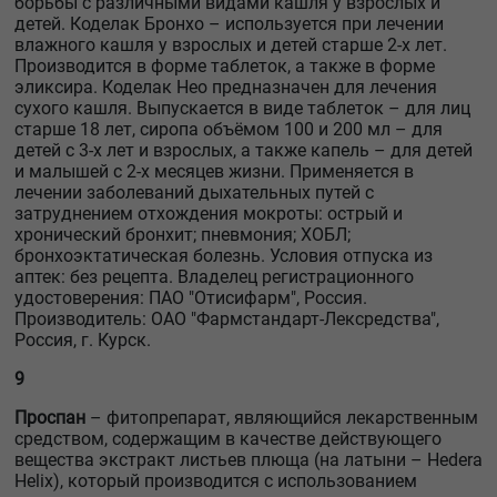
борьбы с различными видами кашля у взрослых и
детей. Коделак Бронхо – используется при лечении
влажного кашля у взрослых и детей старше 2-х лет.
Производится в форме таблеток, а также в форме
эликсира. Коделак Нео предназначен для лечения
сухого кашля. Выпускается в виде таблеток – для лиц
старше 18 лет, сиропа объёмом 100 и 200 мл – для
детей с 3-х лет и взрослых, а также капель – для детей
и малышей с 2-х месяцев жизни. Применяется в
лечении заболеваний дыхательных путей с
затруднением отхождения мокроты: острый и
хронический бронхит; пневмония; ХОБЛ;
бронхоэктатическая болезнь. Условия отпуска из
аптек: без рецепта. Владелец регистрационного
удостоверения: ПАО "Отисифарм", Россия.
Производитель: ОАО "Фармстандарт-Лексредства",
Россия, г. Курск.
9
Проспан
– фитопрепарат, являющийся лекарственным
средством, содержащим в качестве действующего
вещества экстракт листьев плюща (на латыни – Hedera
Helix), который производится с использованием