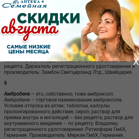
секрета: бронхит, трахеит, бронхиолит, пневмония,
бронхоэктатическая болезнь, муковисцидоз, абсцесс
лёгких, эмфизема лёгких, ларинготрахеит,
интерстициальные заболевания лёгких, ателектаз
лёгкого (вследствие закупорки бронхов слизистой
пробкой). Данный лекарственный препарат разжижает
мокроту, увеличивает её объём и облегчает её
отделение. Препарат сохраняет активность при
гнойной мокроте, слизисто-гнойной и слизистой
мокроте. Выпускается в виде шипучих таблеток и
X
пакетиков без сахара. Условия отпуска из аптек: без
рецепта. Держатель регистрационного удостоверения и
производитель: Замбон Свитцерланд Лтд., Швейцария.
6
Амбробене
– это, собственно, тоже амброксол.
Амбробене – торговое наименование амброксола.
Условия отпуска из аптек: таблетки, капсулы
пролонгированного действия, сироп, раствор для
приема внутрь и ингаляций – без рецепта, раствор для
внутривенного введения – по рецепту. Владелец
регистрационного удостоверения: Ратиофарм ГмбХ,
Германия. Производитель: Меркле ГмбХ, Германия.