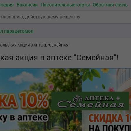
опедия
Вакансии
Накопительные карты
Обратная связь
ол
парацетомол
ЮЛЬСКАЯ АКЦИЯ В АПТЕКЕ "СЕМЕЙНАЯ"!
ая акция в аптеке "Семейная"!