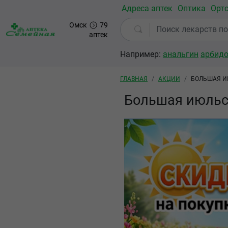
Перейти к основному содержанию
Адреса аптек
Оптика
Орт
Омск
79
аптек
Например:
анальгин
арбид
Строка навигации
ГЛАВНАЯ
АКЦИИ
БОЛЬШАЯ И
Большая июльск