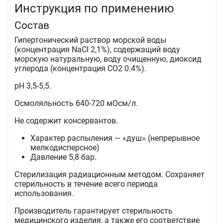
Инструкция по применению
(в&nbspт.ч. гайморит)
острые и&nbspхронические аденоидиты
Состав
аллергические и&nbspвазомоторные риниты
профилактики и&nbspкомплексного лечения
Гипертонический раствор морской воды
респираторных инфекций (гриппа, ОРВИ
(концентрация NaCl 2,1%), содержащий воду
и&nbspдр.)
морскую натуральную, воду очищенную, диоксид
профилактики и&nbspкомплексного лечения
углерода (концентрация СО2 0.4%).
состояний после хирургических вмешательств
в&nbspполости носа и&nbspоколоносовых пазухах
рН 3,5-5,5.
подготовки слизистой оболочки полости носа
к&nbspприменению назальных лекарственных
Осмоляльность 640-720 мОсм/л.
средств.
Не содержит консервантов.
Средство предназначено для детей с&nbsp2&nbspлет
Характер распыления — «душ» (непрерывное
и&nbspвзрослых.
мелкодисперсное)
Давление 5,8 бар.
Стерилизация радиационным методом. Сохраняет
стерильность в течение всего периода
использования.
Производитель гарантирует стерильность
медицинского изделия, а также его соответствие