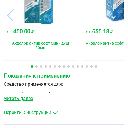
450.00
655.18
от
₽
от
₽
Аквалор актив софт мини душ
Аквалор актив софт 
50мл
Показания к применению
Средство применяется для:
профилактики и&nbspкомплексного лечения
Читать далее
острых и&nbspхронических воспалительных
заболеваний полости носа, околоносовых пазух
и&nbspносоглотки (инфекционных, аллергических,
Перейти к инструкции
атрофических):
острые и&nbspхронические риниты (насморк)
острые и&nbspхронические синуситы