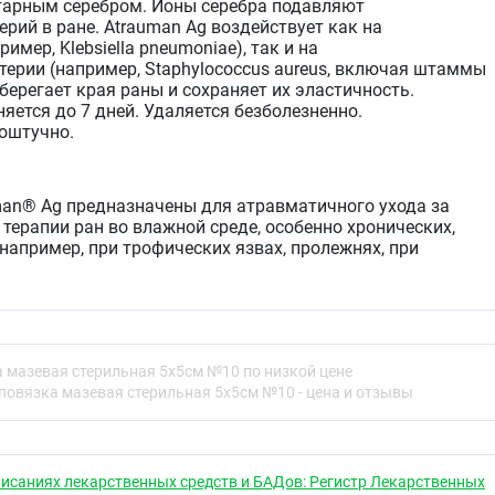
тарным серебром. Ионы серебра подавляют
рий в ране. Atrauman Ag воздействует как на
мер, Klebsiella pneumoniae), так и на
ерии (например, Staphylococcus aureus, включая штаммы
ерегает края раны и сохраняет их эластичность.
яется до 7 дней. Удаляется безболезненно.
поштучно.
an® Ag предназначены для атравматичного ухода за
терапии ран во влажной среде, особенно хронических,
например, при трофических язвах, пролежнях, при
тепени), а также для стимулирования процессов
 взятия расщепленных кожных трансплантатов, при
а мазевая стерильная 5х5см №10 по низкой цене
ком инфицирования ( в том числе первая помощь).
повязка мазевая стерильная 5х5см №10 - цена и отзывы
 (хронические раны, острые раны, ожоги 2-3А степени).
чного инфицирования ран у пациентов с ослабленной
ьной профилактики возможного инфицирования раны.
исаниях лекарственных средств и БАДов: Регистр Лекарственных