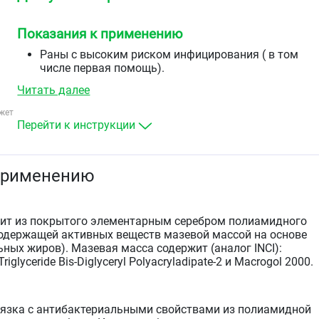
Показания к применению
Раны с высоким риском инфицирования ( в том
числе первая помощь).
Инфицированные раны (хронические раны, острые
Читать далее
раны, ожоги 2-3А степени).
Профилактика вторичного инфицирования ран у
жет
пациентов с ослабленной иммунной системой.
Перейти к инструкции
С целью дополнительной профилактики
возможного инфицирования раны.
применению
оит из покрытого элементарным серебром полиамидного
содержащей активных веществ мазевой массой на основе
ных жиров). Мазевая масса содержит (аналог INCI):
 Triglyceride Bis-Diglyceryl Polyacryladipate-2 и Macrogol 2000.
язка с антибактериальными свойствами из полиамидной