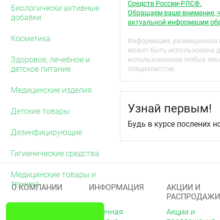
Средств России-РЛС®.
Рекомендации по
Биологически активные
Обращаем ваше внимание, ч
добавки
Вскройте стерильну
актуальной информации обр
После удаления одно
Косметика
затем снимите втор
Информация, размещенная н
Atrauman Ag фиксир
может быть использована д
Антимикробная акти
Здоровое, лечебное и
использованием любых лека
детское питание
специалистом.
Противопоказани
Медицинские изделия
Индивидуальная непере
Узнай первым!
Условия хранения
Детские товары
Будь в курсе послених н
Хранить в горизонтально
Дезинфицирующие
30° С.
Хранить в недоступном 
Гигиенические средства
Срок годности
Медицинские товары и
5 лет.
техника
О КОМПАНИИ
ИНФОРМАЦИЯ
АКЦИИ И
РАСПРОДАЖИ
О нас
Аптечная
Акции и