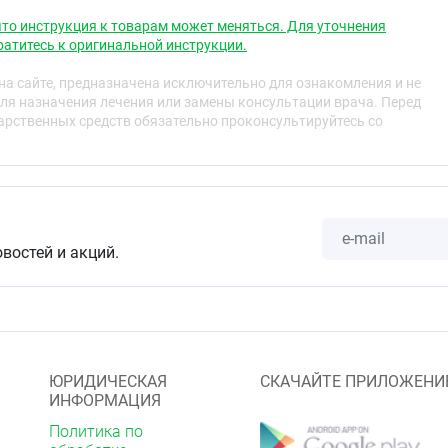
 применению
то инструкция к товарам может меняться. Для уточнения
ю внутреннюю упаковку и выньте повязку
атитесь к оригинальной инструкции.
го слоя защитной бумаги наложите повязку на рану,
ой защитный слой бумаги
а сайте, предназначена исключительно для ознакомления и не
уется стерильной повязкой
ля назначения лечения или замены консультации врача. Перед
вность повязки сохраняется до семи дней.
рственных средств обязательно проконсультируйтесь со
я
носимость.
овостей и акций.
м положении, в сухом месте, при температуре не выше
для детей месте
ЮРИДИЧЕСКАЯ
СКАЧАЙТЕ ПРИЛОЖЕНИ
ИНФОРМАЦИЯ
Политика по