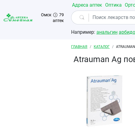
Перейти к основному содержанию
Адреса аптек
Оптика
Орт
Омск
79
аптек
Например:
анальгин
арбид
Строка навигации
ГЛАВНАЯ
КАТАЛОГ
ATRAUMAN
Atrauman Ag по