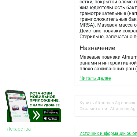
сетки, покрытой элемен
жизнедеятельность бакте
грамотрицательные (напри
грамположительные бакт
MRSA). Мазевая масса об
Действие повязки сохран
Стерильно, запечатано 
Назначение
Мазевые повязки Atraum
ранами и интерактивной 
плохо заживающих ран (
лечении ожогов второй с
Читать далее
эпителизации, в местах
ссадинах.
Показания
Купить Atrauman Ag повязк
Раны с высоким рис
Сколько стоит Atrauman Ag 
Инфицированные раны
Профилактика втори
иммунной системой.
Лекарства
С целью дополнител
Источник информации об оп