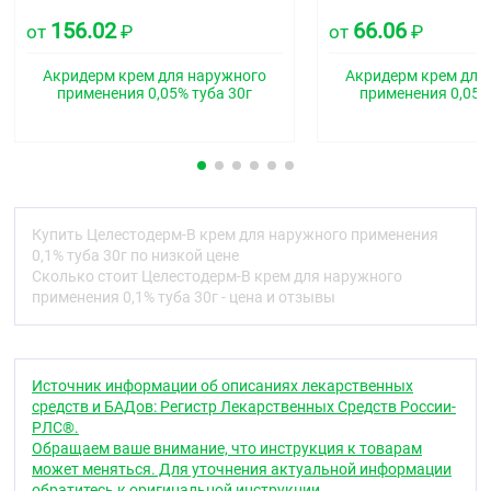
D07AC01
156.02
66.06
от
₽
от
₽
Фармакологические свойства
Акридерм крем для наружного
Акридерм крем для
применения 0,05% туба 30г
применения 0,05%
Бетаметазон оказывает противовоспалительное и
противоаллергическое действие посредством
торможения высвобождения цитокинов и
медиаторов воспаления, уменьшения
метаболизма арахидоновой кислоты,
индуцирования образования липокортинов,
обладающих противоотёчной активностью,
Купить Целестодерм-В крем для наружного применения
снижения проницаемости сосудов.
0,1% туба 30г по низкой цене
Микродисперсия этого глюкокортикостероида
Сколько стоит Целестодерм-В крем для наружного
(ГКС) в нежирной, не имеющей запаха, не
применения 0,1% туба 30г - цена и отзывы
оставляющей следов на одежде, легко
смывающейся кремовой основе обеспечивает
эффективное проникновение в кожу и быстрое
начало действия.
Источник информации об описаниях лекарственных
средств и БАДов: Регистр Лекарственных Средств России-
Показания
РЛС®.
Воспалительные заболевания кожи, поддающиеся
Обращаем ваше внимание, что инструкция к товарам
глюкокортикостероидной (ГКС) терапии, экзема
может меняться. Для уточнения актуальной информации
(атопическая, детская, монетовидная), контактный
обратитесь к оригинальной инструкции.