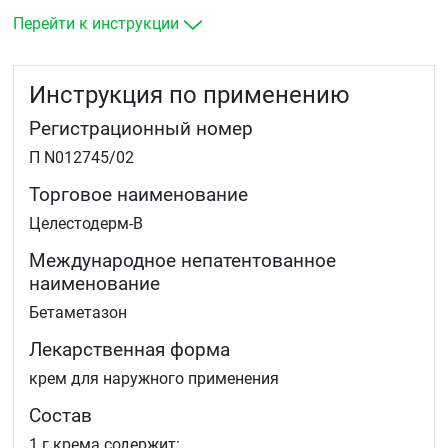
солнечный дерматит, эксфолиативный дерматит,
лучевой дерматит, интертригинозный дерматит,
Перейти к инструкции
псориаз, аногенитальный и старческий зуд.
Инструкция по применению
Регистрационный номер
П N012745/02
Торговое наименование
Целестодерм-В
Международное непатентованное
наименование
Бетаметазон
Лекарственная форма
крем для наружного применения
Состав
1 г крема содержит: