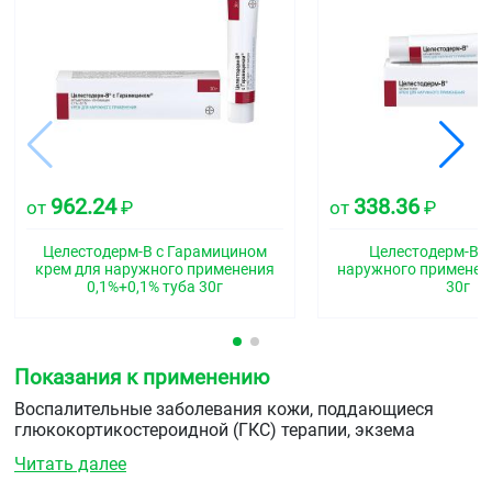
962.24
338.36
от
₽
от
₽
Целестодерм-В с Гарамицином
Целестодерм-В к
крем для наружного применения
наружного применени
0,1%+0,1% туба 30г
30г
Показания к применению
Воспалительные заболевания кожи, поддающиеся
глюкокортикостероидной (ГКС) терапии, экзема
(атопическая, детская, монетовидная), контактный
Читать далее
дерматит, себорейный дерматит, нейродермит,