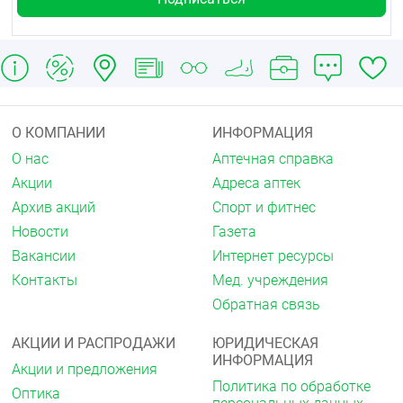
в месте крепления.
Рекомендации по подбору размера:
Противопоказания
О КОМПАНИИ
ИНФОРМАЦИЯ
Индивидуальная непереносимость
О нас
Аптечная справка
компонентов и сырья изделия.
Местные кожные заболевания и инфекции
Акции
Адреса аптек
мягких тканей нижних конечностей.
Архив акций
Спорт и фитнес
Трофические язвы невенозной этиологии.
Декомпенсированная сердечно-сосудистая
Новости
Газета
недостаточность.
Вакансии
Интернет ресурсы
Облитерирующие заболевания артерий нижних
конечностей при регионарном систолическом
Контакты
Мед. учреждения
давлении на задней большеберцовой артерии
Обратная связь
менее 80 мм.рт.ст.
Диабетическая невропатия и ангиопатия.
АКЦИИ И РАСПРОДАЖИ
ЮРИДИЧЕСКАЯ
ИНФОРМАЦИЯ
Рекомендации по уходу
Акции и предложения
Политика по обработке
Оптика
Компрессионные изделия следует стирать