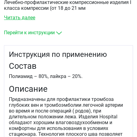
Лечебно-профилактические компрессионные изделия I
класса компрессии (от 18 до 21 мм
Hg)&nbsp
Hospital
&nbspпредназначены для
Читать далее
использования:
при всех видах оперативных вмешательств.&nbsp
Перейти к инструкции
во время родов и в послеродовой период.&nbsp
при нахождении в палате интенсивной терапии и
реанимации.
Инструкция по применению
при длительном постельном режиме в стационаре.
Состав
&nbsp
Полиамид – 80%, лайкра – 20%.
Описание
Предназначены для профилактики тромбоза
глубоких вен и тромбоэмболии легочной артерии
во время и после операций ( родов), при
длительном положении лежа. Изделия Hospital
обладают хорошим влаговоздухообменом и
комфортны для использования в условиях
стационара. Технология плоского шва позволяет