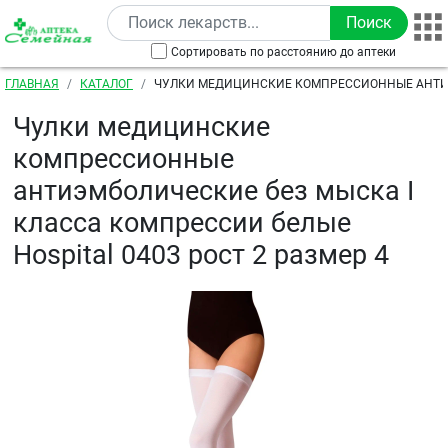
Перейти к основному содержанию
Сортировать по расстоянию до аптеки
Строка навигации
ГЛАВНАЯ
КАТАЛОГ
ЧУЛКИ МЕДИЦИНСКИЕ КОМПРЕССИОННЫЕ АНТ
БЕЗ МЫСКА I КЛАССА КОМПРЕССИИ БЕЛЫЕ HOSPITAL
Чулки медицинские
РАЗМЕР 4
компрессионные
антиэмболические без мыска I
класса компрессии белые
Hospital 0403 рост 2 размер 4