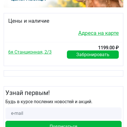
рекомендуем снять с рук украшения,
желательно использовать резиновые перчатки
держите верхнюю часть изделия двумя
руками и соберите его складками до пятки,
Цены и наличие
выверните наизнанку
вставьте в изделие большие пальцы и
Адреса на карте
наденьте изделие на стопу, растягивая,
расправьте, чтобы изделие было расположено
прямо, не сжимало пальцы
1199.00 ₽
слегка растягивая подушечками пальцев,
6я Станционная, 2/3
Забронировать
равномерно натяните изделие до
необходимого уровня если изделие слишком
растянуто по направлению вверх, спустите его
до щиколотки и выровняйте до необходимого
уровня, не растягивая
снимая, также нужно снять украшения и
надеть резиновые перчатки
Узнай первым!
возьмитесь за верхний край изделия обеими
руками и растягивающими движениями
Будь в курсе послених новостей и акций.
стяните его в направлении стопы
аккуратно растягивающими движениями,
снимите изделие со стопы и кончиков пальцев
снимая чулок, ни в коем случае не тяните за
силиконовую резинку - она может оторваться