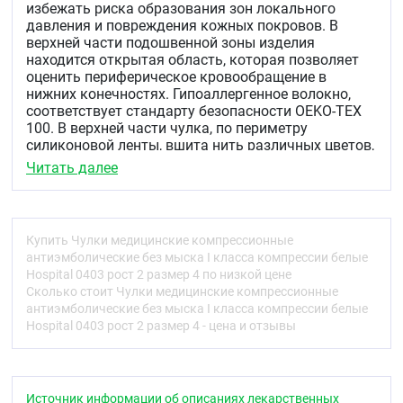
избежать риска образования зон локального
давления и повреждения кожных покровов. В
верхней части подошвенной зоны изделия
находится открытая область, которая позволяет
оценить периферическое кровообращение в
нижних конечностях. Гипоаллергенное волокно,
соответствует стандарту безопасности OEKO-TEX
100. В верхней части чулка, по периметру
силиконовой ленты, вшита нить различных цветов,
что соответствует определенному размеру
Читать далее
изделия.
Показания
Купить Чулки медицинские компрессионные
Лечебно-профилактические компрессионные
антиэмболические без мыска I класса компрессии белые
изделия I класса компрессии (от 18 до 21 мм Hg)
Hospital 0403 рост 2 размер 4 по низкой цене
Hospital
предназначены для использования:
Сколько стоит Чулки медицинские компрессионные
антиэмболические без мыска I класса компрессии белые
при всех видах оперативных вмешательств.
Hospital 0403 рост 2 размер 4 - цена и отзывы
во время родов и в послеродовой период.
при нахождении в палате интенсивной терапии
и реанимации.
при длительном постельном режиме в
стационаре.
Источник информации об описаниях лекарственных