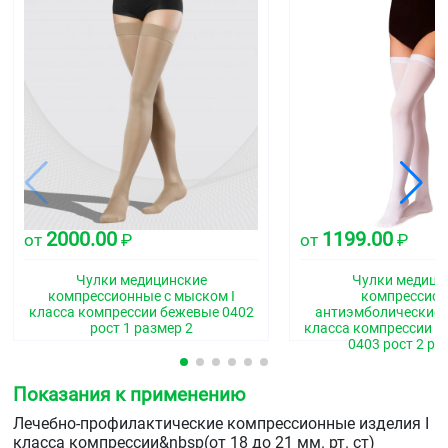
2000.00
1199.00
от
₽
от
₽
Чулки медицинские
Чулки медици
компрессионные с мыском I
компрессио
класса компрессии бежевые 0402
антиэмболические б
рост 1 размер 2
класса компрессии бе
0403 рост 2 ра
Показания к применению
Лечебно-профилактические компрессионные изделия I
класса компрессии&nbsp(от 18 до 21 мм. рт. ст)