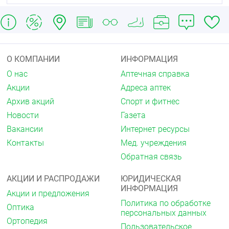
снимите изделие со стопы и кончиков пальцев
снимая чулок, ни в коем случае не тяните за
силиконовую резинку - она может оторваться
в месте крепления.
Рекомендации по подбору размера:
О КОМПАНИИ
ИНФОРМАЦИЯ
О нас
Аптечная справка
Противопоказания
Акции
Адреса аптек
Архив акций
Спорт и фитнес
Индивидуальная непереносимость
компонентов и сырья изделия.
Новости
Газета
Местные кожные заболевания и инфекции
Вакансии
Интернет ресурсы
мягких тканей нижних конечностей.
Трофические язвы невенозной этиологии.
Контакты
Мед. учреждения
Декомпенсированная сердечно-сосудистая
Обратная связь
недостаточность.
Облитерирующие заболевания артерий нижних
АКЦИИ И РАСПРОДАЖИ
ЮРИДИЧЕСКАЯ
конечностей при регионарном систолическом
ИНФОРМАЦИЯ
давлении на задней большеберцовой артерии
Акции и предложения
менее 80 мм.рт.ст.
Политика по обработке
Оптика
Диабетическая невропатия и ангиопатия.
персональных данных
Ортопедия
Пользовательское