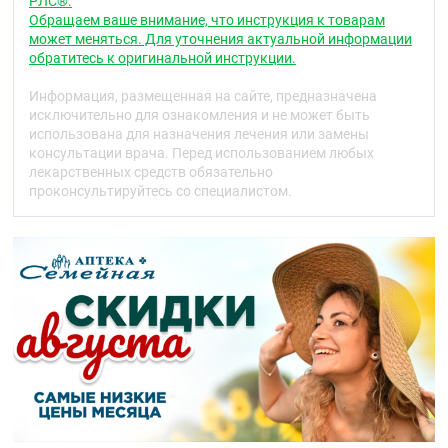
положении стоя или сидя , избыточный вес,
РЛС®.
беременность, путешествия на самолете и в
Обращаем ваше внимание, что инструкция к товарам
поезде, при спортивных нагрузках.
может меняться. Для уточнения актуальной информации
обратитесь к оригинальной инструкции.
Рекомендации по
Информация, размещенная на сайте, предназначена
применению
исключительно для ознакомления и не может быть
использована для назначения лечения или замены
Основные принципы использования:
консультации врача. Перед использованием любых
лекарственных средств обязательно
компрессионные изделия можно использовать
проконсультируйтесь со специалистом.
в стационарных и амбулаторных учреждениях,
или дома
размер выбирают по окружности ноги, росту,
по таблице размеров снимать мерки нужно с
утра (до появления отеков) или после того, как
ноги отдохнули, поставив ногу горизонтально -
это можно сделать самому или попросить
помощи специалиста
изделие нужно надевать утром, как только
будут завершены гигиенические процедуры, и
носить весь день, если врач не прописал
иначе.
Порядок надевания/снятия, правила: