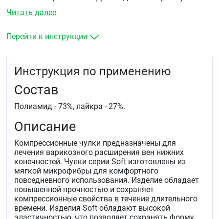
предназначены для:&nbsp
Читать далее
лечения синдрома "тяжелых ног".
лечения начальных стадий варикозной болезни:
Перейти к инструкции
боль, усталость, отеки, ощущения зуда и жжения в
ногах, судороги в области икроножных мышц,
сосудистая "сеточка", "паутинка", единичные
Инструкция по применению
варикозно-расширенные вены.
профилактики заболеваний вен при
Состав
наследственной предрасположенности.&nbsp
&nbsp
Полиамид - 73%, лайкра - 27%.
профилактики варикозного расширения вен в
группах риска : длительное нахождение в
Описание
положении стоя или сидя , избыточный вес,
беременность, путешествия на самолете и в поезде,
Компрессионные чулки предназначены для
при спортивных нагрузках.
лечения варикозного расширения вен нижних
конечностей. Чулки серии Soft изготовлены из
мягкой микрофибры для комфортного
повседневного использования. Изделие обладает
повышенной прочностью и сохраняет
компрессионные свойства в течение длительного
времени. Изделия Soft обладают высокой
эластичностью, что позволяет сохранять форму