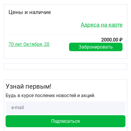
перед надеванием компрессионных изделий
Цены и наличие
рекомендуем снять с рук украшения,
желательно использовать резиновые перчатки
Адреса на карте
держите верхнюю часть изделия двумя
руками и соберите его складками до пятки,
выверните наизнанку
2000.00 ₽
вставьте в изделие большие пальцы и
70 лет Октября, 20
Забронировать
наденьте изделие на стопу, растягивая,
расправьте, чтобы изделие было расположено
прямо, не сжимало пальцы
слегка растягивая подушечками пальцев,
равномерно натяните изделие до
необходимого уровня если изделие слишком
растянуто по направлению вверх, спустите его
Узнай первым!
до щиколотки и выровняйте до необходимого
уровня, не растягивая
Будь в курсе послених новостей и акций.
снимая, также нужно снять украшения и
надеть резиновые перчатки
возьмитесь за верхний край изделия обеими
руками и растягивающими движениями
стяните его в направлении стопы
аккуратно растягивающими движениями,