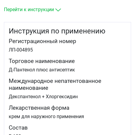
трещин сосков в период грудного вскармливания. При
хронических ранах, например, трофические язвы
Перейти к инструкции
голени, пролежни, а также при операционных ранах.
Инструкция по применению
Регистрационный номер
ЛП-004895
Торговое наименование
Д-Пантенол плюс антисептик
Международное непатентованное
наименование
Декспантенол + Хлоргексидин
Лекарственная форма
крем для наружного применения
Состав