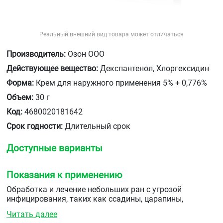
Реальный внешний вид товара может отличаться
Производитель:
Озон ООО
Действующее вещество:
Декспантенол, Хлоргексидин
Форма:
Крем для наружного применения 5% + 0,776%
Объем:
30 г
Код:
4680020181642
Срок годности:
Длительный срок
Доступные варианты
Показания к применению
Обработка и лечение небольших ран с угрозой
инфицирования, таких как ссадины, царапины,
небольшие порезы и расчёсы, трещины, лёгкие ожоги
Читать далее
инфицированных поверхностных поражений кожи