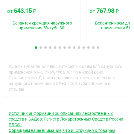
Фармакологические свойства
643.15
767.98
от
₽
от
₽
Фармакодинамика
Бепантен крем для наружного
Бепантен крем для
Декспантенол + Хлоргексидин — комбинированный
применения 5% туба 30г
применения 5% т
препарат. Декспантенол — производное
пантотеновой кислоты. Пантотеновая кислота —
водорастворимый витамин группы B (витамин B5)
— является составной частью кофермента А (Ко-A)
стимулирует регенерацию кожи, нормализует
клеточный метаболизм, ускоряет митоз,
увеличивает прочность коллагеновых волокон.
Купить Д-пантенол плюс антисептик крем для наружного
Оказывает слабое противовоспалительное
применения 5%+0.776% туба 30г по низкой цене
действие.
Сколько стоит Д-пантенол плюс антисептик крем для
наружного применения 5%+0.776% туба 30г - цена и
Хлоргексидин — противомикробный препарат,
отзывы
является антисептическим средством.
Эффективен в отношении грамположительных и
грамотрицательных бактерий, в том числе
Staphylococcus spp., Enterococcus spp.,
Источник информации об описаниях лекарственных
Pseudomonas aeruginosa, E. coli, Streptococcus spp.
,
средств и БАДов: Регистр Лекарственных Средств России-
а также дрожжеподобных грибов и дерматофитов.
РЛС®.
Сохраняет активность в присутствии крови, гноя,
Обращаем ваше внимание, что инструкция к товарам