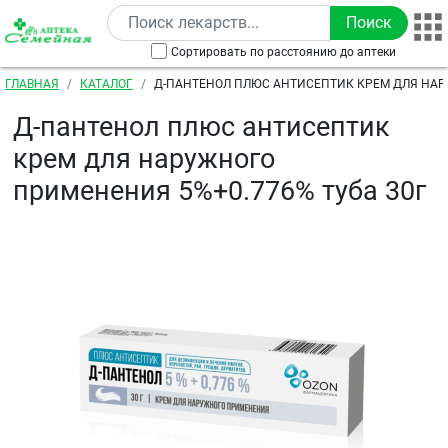
Перейти к основному содержанию
Сортировать по расстоянию до аптеки
Строка навигации
ГЛАВНАЯ
КАТАЛОГ
Д-ПАНТЕНОЛ ПЛЮС АНТИСЕПТИК КРЕМ ДЛЯ НА
ПРИМЕНЕНИЯ 5%+0.776% ТУБА 30Г
Д-пантенол плюс антисептик
крем для наружного
применения 5%+0.776% туба 30г