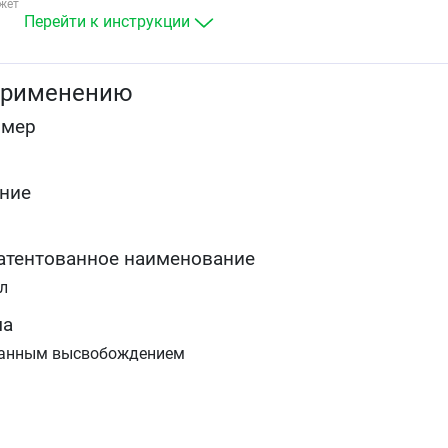
жет
Перейти к инструкции
применению
омер
ние
атентованное наименование
л
ма
ванным высвобождением