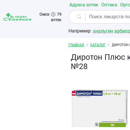
Перейти к основному содержанию
Адреса аптек
Оптика
Орт
Омск
79
аптек
Например:
анальгин
арбид
Строка навигации
ГЛАВНАЯ
КАТАЛОГ
ДИРОТОН 
Диротон Плюс 
№28