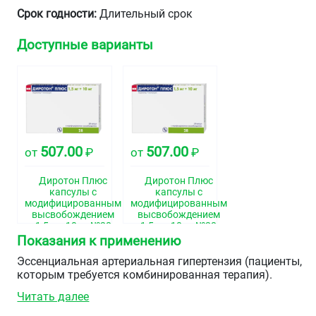
Срок годности:
Длительный срок
Доступные варианты
507.00
507.00
от
₽
от
₽
Диротон Плюс
Диротон Плюс
капсулы с
капсулы с
модифицированным
модифицированным
высвобождением
высвобождением
1,5мг+10мг №28
1,5мг+10мг №28
Показания к применению
Эссенциальная артериальная гипертензия (пациенты,
которым требуется комбинированная терапия).
Читать далее