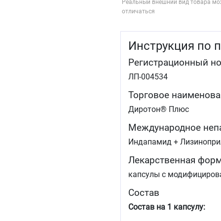
Реальный внешний вид товара мо
отличаться
Инструкция по 
Регистрационный н
ЛП-004534
Торговое наименова
Диротон® Плюс
Международное неп
Индапамид + Лизинопри
Лекарственная фор
капсулы с модифициро
Состав
Состав на 1 капсулу: