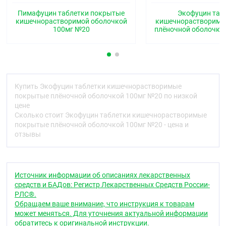
Противогрибковое средство
Пимафуцин таблетки покрытые
Экофуцин таб
кишечнорастворимой оболочкой
кишечнорастворимы
Код АТХ
100мг №20
плёночной оболочко
A07AA03
Фармакологические свойства
Фармакодинамика
Купить Экофуцин таблетки кишечнорастворимые
Противогрибковый полиеновый (тетраеновый)
покрытые плёночной оболочкой 100мг №20 по низкой
антибиотик группы макролидов. Оказывает
цене
преимущественно фунгицидный эффект.
Сколько стоит Экофуцин таблетки кишечнорастворимые
Натамицин необратимо связывается с
покрытые плёночной оболочкой 100мг №20 - цена и
эргостеролом клеточной мембраны клетки гриба,
отзывы
что ведёт к нарушению её целостности, потере
содержимого цитоплазмы и гибели клетки. К
натамицину чувствительны большинство
патогенных дрожжевых и плесневых грибов,
Источник информации об описаниях лекарственных
включая роды
Candida, Aspergillus, Cephalosporium,
средств и БАДов: Регистр Лекарственных Средств России-
Fusarium
и
Penicillium.
Менее чувствительны к
РЛС®.
натамицину дерматофиты и
Р. boydii.
Случаев
Обращаем ваше внимание, что инструкция к товарам
резистентности к натамицину в клинической
может меняться. Для уточнения актуальной информации
практике не отмечено. Натамицин в лекарственной
обратитесь к оригинальной инструкции.