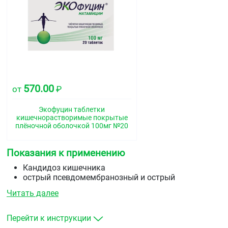
570.00
от
₽
Экофуцин таблетки
кишечнорастворимые покрытые
плёночной оболочкой 100мг №20
Показания к применению
Кандидоз кишечника
острый псевдомембранозный и острый
атрофический кандидоз у пациентов с кахексией,
Читать далее
иммунной недостаточностью, а также после
терапии антибиотиками, кортикостероидами,
цитостатиками
Перейти к инструкции
санация кишечного резервуара грибов