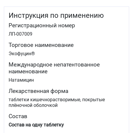
рода
Candida
при кандидозе кожи и слизистых
оболочек, в том числе при кандидозных вагинитах,
Инструкция по применению
вульвитах, вульвовагинитах.
Регистрационный номер
ЛП-007009
Торговое наименование
Экофуцин®
Международное непатентованное
наименование
Натамицин
Лекарственная форма
таблетки кишечнорастворимые, покрытые
плёночной оболочкой
Состав
Состав на одну таблетку