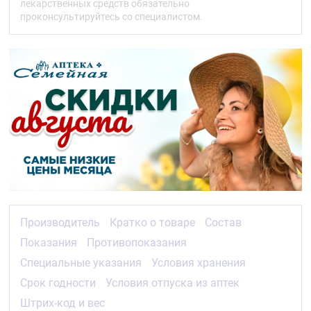
лекарственных средств обязательно
проконсультируйтесь со специалистом.
Производитель
Кратко о товаре
Состав
Показания
Противопоказания
Специальные указания
Условия хранения
Срок годности
Условия отпуска из аптек
Штрих-код и вес