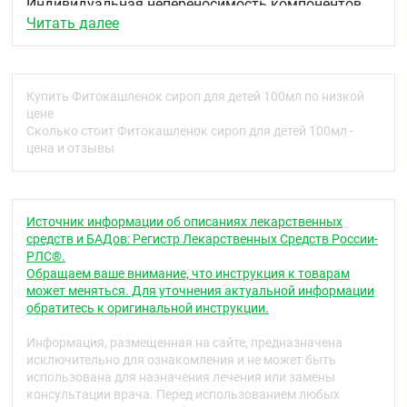
Индивидуальная непереносимость компонентов.
Перед применением проконсультироваться с
Читать далее
врачом-педиатром.
Специальные указания
Купить Фитокашленок сироп для детей 100мл по низкой
цене
Перед применением рекомендуется
Сколько стоит Фитокашленок сироп для детей 100мл -
проконсультироваться с врачом-педиатром.
цена и отзывы
Условия хранения
Хранить в сухом, защищенном от воздействия
прямых солнечных лучей месте, при температуре
от 0°С до 25°С.
Источник информации об описаниях лекарственных
Срок годности
средств и БАДов: Регистр Лекарственных Средств России-
РЛС®.
18 мес.
Обращаем ваше внимание, что инструкция к товарам
Условия отпуска из аптек
может меняться. Для уточнения актуальной информации
Без рецепта
обратитесь к оригинальной инструкции.
Штрих-код и вес
Информация, размещенная на сайте, предназначена
Штрих-код: 4605927001411
исключительно для ознакомления и не может быть
использована для назначения лечения или замены
Вес: 0.230 кг.
консультации врача. Перед использованием любых