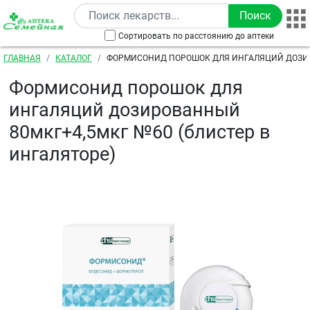
Перейти к основному содержанию
Сортировать по расстоянию до аптеки
Строка навигации
ГЛАВНАЯ
КАТАЛОГ
ФОРМИСОНИД ПОРОШОК ДЛЯ ИНГАЛЯЦИЙ ДОЗ
80МКГ+4,5МКГ №60 (БЛИСТЕР В ИНГАЛЯТОРЕ)
Формисонид порошок для
ингаляций дозированный
80мкг+4,5мкг №60 (блистер в
ингаляторе)