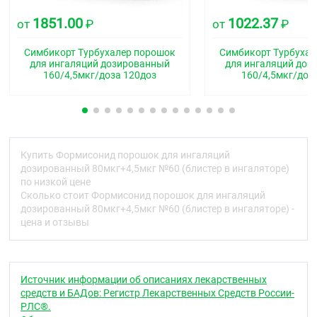
Краситель
-
-
0,2 %
1851.00
1022.37
«медный
от
₽
от
₽
комплекс
до 100 %
100 %
до 100 %
хлорофиллинов»
Симбикорт Турбухалер порошок
Симбикорт Турбухал
для ингаляций дозированный
для ингаляций доз
Гипромеллоза
160/4,5мкг/доза 120доз
160/4,5мкг/доз
*- применимо для препарата,
предназначенного для применения с
использованием однодозового Ингалятора
®
CDM
.
Описание
Купить Формисонид порошок для ингаляций
дозированный 80мкг+4,5мкг №60 (блистер в ингаляторе)
Капсулы для ингаляций:
по низкой цене
Сколько стоит Формисонид порошок для ингаляций
Дозировка 80 мкг + 4,5 мкг:
твердые капсулы № 3,
дозированный 80мкг+4,5мкг №60 (блистер в ингаляторе) -
прозрачные, светло-коричневого цвета.
цена и отзывы
Дозировка 160 мкг + 4,5 мкг:
твердые капсулы №
3, прозрачные, бесцветные или со слегка
желтоватым оттенком.
Источник информации об описаниях лекарственных
Дозировка 320 мкг + 9 мкг:
твердые капсулы № 3,
средств и БАДов: Регистр Лекарственных Средств России-
прозрачные, зеленого цвета.
РЛС®.