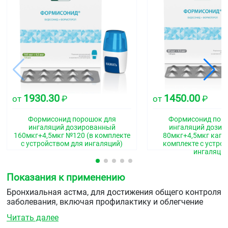
1930.30
1450.00
от
₽
от
₽
Формисонид порошок для
Формисонид пор
ингаляций дозированный
ингаляций дози
160мкг+4,5мкг №120 (в комплекте
80мкг+4,5мкг капс
с устройством для ингаляций)
комплекте с устро
ингаляций
Показания к применению
Бронхиальная астма, для достижения общего контроля
заболевания, включая профилактику и облегчение
симптомов, и снижение риска обострений.
Читать далее