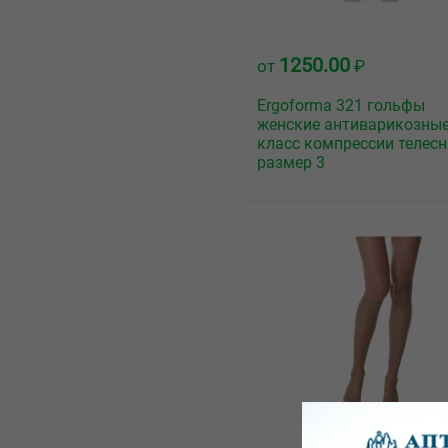
1250.00
от
₽
Ergoforma 321 гольфы
женские антиварикозные 
класс компрессии телес
размер 3