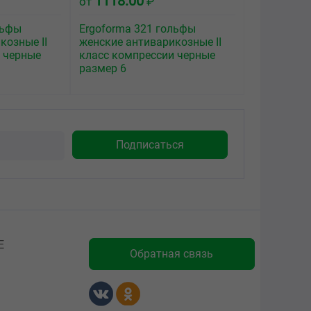
1118.00
от
₽
льфы
Ergoforma 321 гольфы
козные II
женские антиварикозные II
 черные
класс компрессии черные
размер 6
Е
Обратная связь