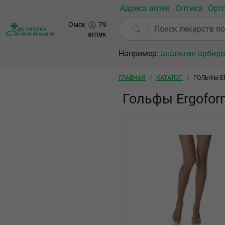
Перейти к основному содержанию
Адреса аптек
Оптика
Орт
Омск
79
аптек
Например:
анальгин
арбид
Строка навигации
ГЛАВНАЯ
КАТАЛОГ
ГОЛЬФЫ E
Гольфы Ergofor