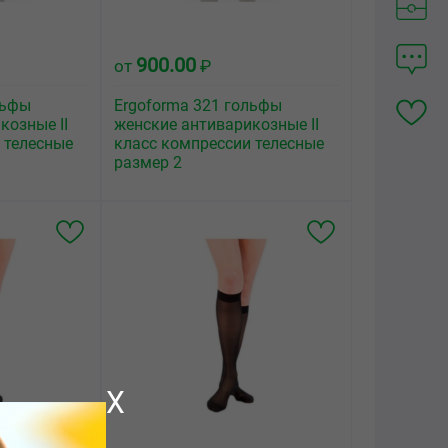
900.00
от
₽
льфы
Ergoforma 321 гольфы
козные II
женские антиварикозные II
 телесные
класс компрессии телесные
размер 2
X