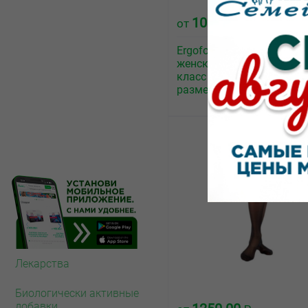
1032.00
от
₽
Ergoforma 321 гольфы
женские антиварикозные 
класс компрессии телес
размер 5
Лекарства
Биологически активные
добавки