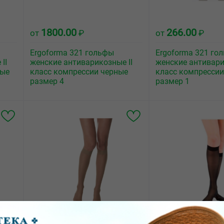
1800.00
266.00
от
₽
от
₽
Ergoforma 321 гольфы
Ergoforma 321 го
II
женские антиварикозные II
женские антивари
ные
класс компрессии черные
класс компрессии
размер 4
размер 1