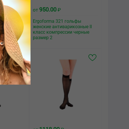
950.00
от
₽
льфы
Ergoforma 321 гольфы
козные II
женские антиварикозные II
 черные
класс компрессии черные
размер 2