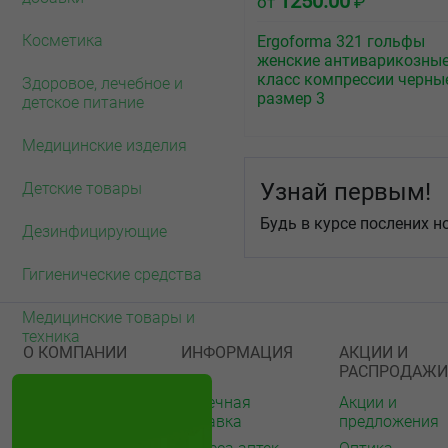
1250.00
от
₽
Косметика
Ergoforma 321 гольфы
женские антиварикозные 
класс компрессии черны
Здоровое, лечебное и
размер 3
детское питание
Медицинские изделия
Узнай первым!
Детские товары
Будь в курсе послених н
Дезинфицирующие
Гигиенические средства
Медицинские товары и
техника
О КОМПАНИИ
ИНФОРМАЦИЯ
АКЦИИ И
РАСПРОДАЖИ
О нас
Аптечная
Акции и
справка
предложения
Акции