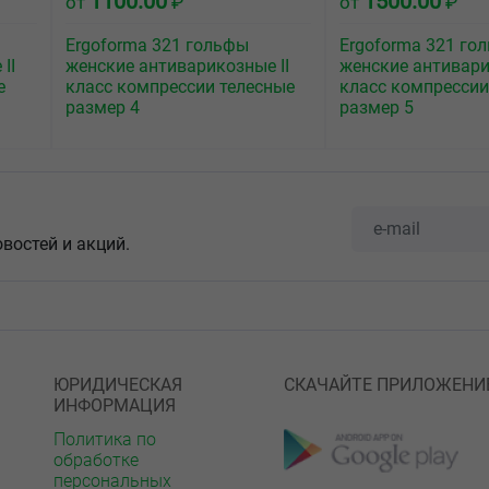
1100.00
1500.00
от
₽
от
₽
Ergoforma 321 гольфы
Ergoforma 321 го
II
женские антиварикозные II
женские антивари
е
класс компрессии телесные
класс компрессии
размер 4
размер 5
овостей и акций.
ЮРИДИЧЕСКАЯ
СКАЧАЙТЕ ПРИЛОЖЕНИ
ИНФОРМАЦИЯ
Политика по
обработке
персональных