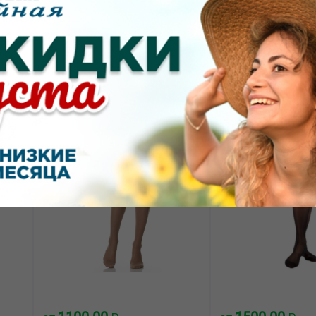
1043.00
300.00
от
₽
от
₽
Ergoforma 321 гольфы
Ergoforma 321 го
II
женские антиварикозные II
женские антивари
ные
класс компрессии телесные
класс компрессии
размер 6
размер 1