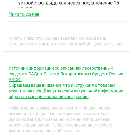
устройство, выдыхая через нос, в течение 15
минут.
Читать далее
Эффективность солевых пещер доказана большим
количеством клинических международных
исследований и Salitair создает такой же
микроклимат при вдыхании.
Купить Ингалятор солевой salitair по низкой цене
Сколько стоит Ингалятор солевой salitair - цена и отзывы
Корпус прибора Salitair сделан из легкого
пластика, внутри которого находится соляная
камера. Что бы сделать процедуру более
гигиеничной и не аллергенной, камера с двух
Источник информации об описаниях лекарственных
сторон оборудована фильтрами, один из которых
средств и БАДов: Регистр Лекарственных Средств России-
заменяемый.
РЛС®.
Лечение таким методом является
Обращаем ваше внимание, что инструкция к товарам
немедикаментозным, поэтому его можно
может меняться. Для уточнения актуальной информации
использовать как дополнительную помощь
обратитесь к оригинальной инструкции.
вашему иммунитету при болезни и не имеет
побочных эффектов.
Информация, размещенная на сайте, предназначена
исключительно для ознакомления и не может быть
Эффективность ингалятора подтверждена рядом
использована для назначения лечения или замены
ведущих мировых организаций здравоохранения.
консультации врача. Перед использованием любых
лекарственных средств обязательно