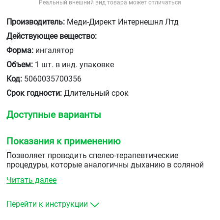
Реальный внешний вид товара может отличаться
Производитель:
Меди-Директ Интернешнл Лтд
Действующее вещество:
Форма:
ингалятор
Объем:
1 шт. в инд. упаковке
Код:
5060035700356
Срок годности:
Длительный срок
Доступные варианты
Показания к применению
Позволяет проводить спелео-терапевтические
процедуры, которые аналогичны дыханию в соляной
пещере естественная помощь при астме, аллергии,
Читать далее
заболеваниях дыхательных путей
Перейти к инструкции