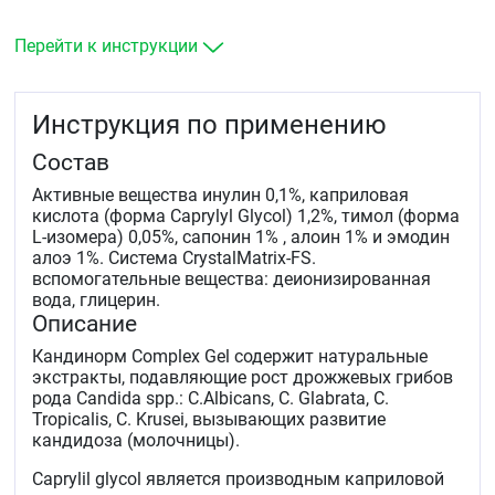
устанение зуда, патологических выделений,
раздражения, покраснения в области интимной
Перейти к инструкции
зоны.
восстановление нормальной pH и микрофлоры
влагалища.
Инструкция по применению
Состав
Активные вещества инулин 0,1%, каприловая
кислота (форма Caprylyl Glycol) 1,2%, тимол (форма
L-изомера) 0,05%, сапонин 1% , алоин 1% и эмодин
алоэ 1%. Система CrystalMatrix-FS.
вспомогательные вещества: деионизированная
вода, глицерин.
Описание
Кандинорм Complex Gel содержит натуральные
экстракты, подавляющие рост дрожжевых грибов
рода Candida spp.: С.Albicans, C. Glabrata, C.
Tropicalis, C. Krusei, вызывающих развитие
кандидоза (молочницы).
Caprylil glycol является производным каприловой