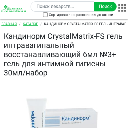
Перейти к основному содержанию
Сортировать по расстоянию до аптеки
Строка навигации
ГЛАВНАЯ
КАТАЛОГ
КАНДИНОРМ CRYSTALMATRIX-FS ГЕЛЬ ИНТРАВА
ВОССТАНАВЛИВАЮЩИЙ 6МЛ №3+ ГЕЛЬ ДЛЯ ИНТИ
Кандинорм CrystalMatrix-FS гель
30МЛ/НАБОР
интравагинальный
восстанавливающий 6мл №3+
гель для интимной гигиены
30мл/набор