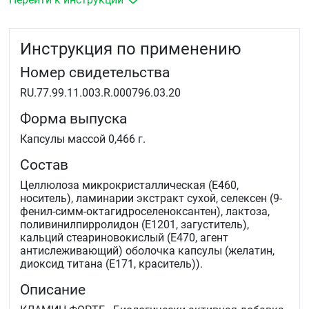
Инструкция по применению
Номер свидетельства
RU.77.99.11.003.R.000796.03.20
Форма выпуска
Капсулы массой 0,466 г.
Состав
Целлюлоза микрокристаллическая (Е460,
носитель), ламинарии экстракт сухой, селексен (9-
фенил-симм-октагидроселеноксантен), лактоза,
поливинилпирролидон (Е1201, загуститель),
кальций стеариновокислый (Е470, агент
антислеживающий) оболочка капсулы (желатин,
диоксид титана (Е171, краситель)).
Описание