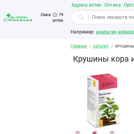
Перейти к основному содержанию
Адреса аптек
Оптика
Орт
Омск
79
аптек
Например:
анальгин
арбид
Строка навигации
ГЛАВНАЯ
КАТАЛОГ
КРУШИНЫ 
Крушины кора и