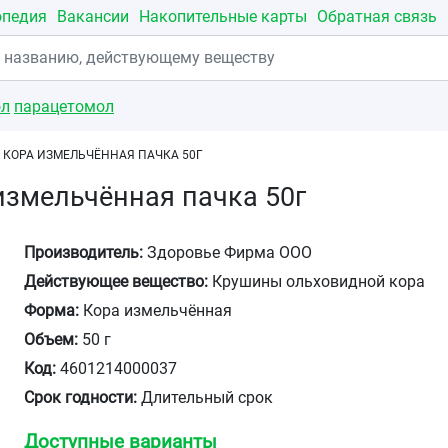
опедия
Вакансии
Накопительные карты
Обратная связь
ол
парацетомол
КОРА ИЗМЕЛЬЧЁННАЯ ПАЧКА 50Г
змельчённая пачка 50г
Производитель:
Здоровье Фирма ООО
Действующее вещество:
Крушины ольховидной кора
Форма:
Кора измельчённая
Объем:
50 г
Код:
4601214000037
Срок годности:
Длительный срок
Доступные варианты