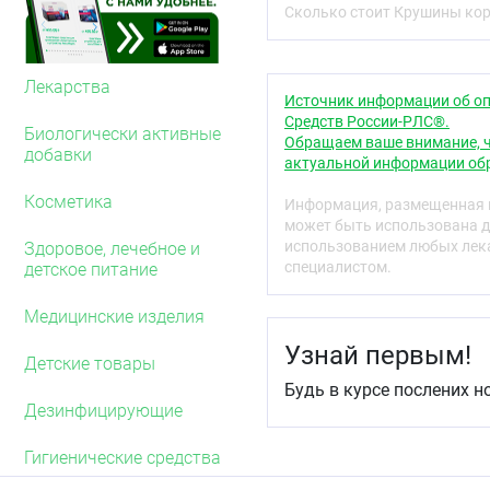
Сколько стоит Крушины кора
Противопоказания
Повышенная индивидуал
запоры неврогенного и 
Лекарства
кишечная непроходимост
Источник информации об оп
энтерит, колит, острые 
Средств России-РЛС®.
Биологически активные
вскармливания. Детский 
Обращаем ваше внимание, ч
добавки
актуальной информации обр
Способ применения 
Косметика
Информация, размещенная н
Около 10 г (1 столовая
может быть использована д
заливают 200 мл (1 ста
использованием любых лека
Здоровое, лечебное и
нагревают на кипящей в
специалистом.
детское питание
температуре 10 минут, 
полученного отвара дов
стакана на ночь или утр
Медицинские изделия
Побочное действие
Узнай первым!
Детские товары
Возможны аллергически
Будь в курсе послених н
Дезинфицирующие
Передозировка
При передозировке возм
Гигиенические средства
дискомфорта в животе, 