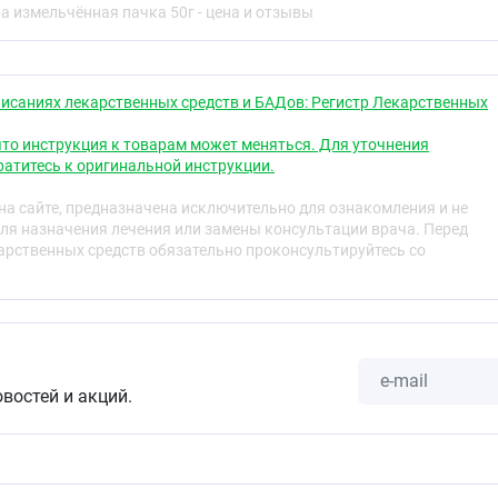
 измельчённая пачка 50г - цена и отзывы
ьная чувствительность к компонентам препарата,
эндокринного происхождения, спастические запоры,
ь, кровотечения, синдром острого живота, аппендицит,
исаниях лекарственных средств и БАДов: Регистр Лекарственных
лихорадочные состояния. Беременность, период грудного
возраст до 12 лет.
то инструкция к товарам может меняться. Для уточнения
атитесь к оригинальной инструкции.
и дозы
а сайте, предназначена исключительно для ознакомления и не
 ложка) сырья помещают в эмалированную посуду,
ля назначения лечения или замены консультации врача. Перед
кан) горячей кипячёной воды, накрывают крышкой и
рственных средств обязательно проконсультируйтесь со
одяной бане 30 минут, охлаждают при комнатной
процеживают, оставшееся сырьё отжимают. Объём
одят кипячёной водой до 200 мл. Принимают внутрь по ½
ом.
е реакции.
овостей и акций.
ожны коликообразные боли в животе, тенезмы, ощущение
окрашивание мочи в жёлтый цвет.