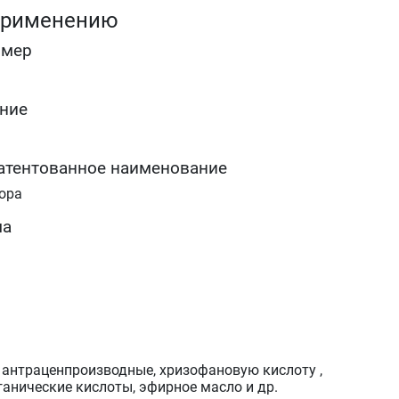
применению
омер
ние
атентованное наименование
ора
ма
антраценпроизводные, хризофановую кислоту ,
ганические кислоты, эфирное масло и др.