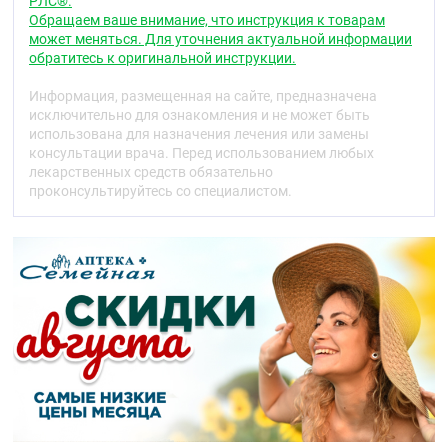
РЛС®.
бутылочки после разогрева температура
Обращаем ваше внимание, что инструкция к товарам
питания не должна превышать 40 °С.
может меняться. Для уточнения актуальной информации
Перед каждым использованием проверяйте
обратитесь к оригинальной инструкции.
соску молочную и бутылочку на предмет
повреждений и износа. При выявлении
Информация, размещенная на сайте, предназначена
дефектов необходимо заменить изделие.
исключительно для ознакомления и не может быть
Рекомендуется одновременно использовать 3-
использована для назначения лечения или замены
5 сосок.
консультации врача. Перед использованием любых
Не оставляйте ребенка одного во время
лекарственных средств обязательно
кормления. Не используйте бутылочку вместо
проконсультируйтесь со специалистом.
пустышки между кормлениями – это может
привести к ухудшению состояния зубов.
Не затягивайте фиксирующее кольцо на
бутылочке слишком сильно, это может
привести к протеканию и некорректной работе
антивакуумного клапана соски.
Мыть ершиком с использованием мыла или
специальных моющих средств,
предназначенных для ухода за детской
посудой, тщательно ополаскивать.
Сушить при комнатной температуре.
Соски молочные и бутылочки следует хранить
сухими вдали от прямых солнечных лучей,
масел, щелочей, растворителей и кислот.