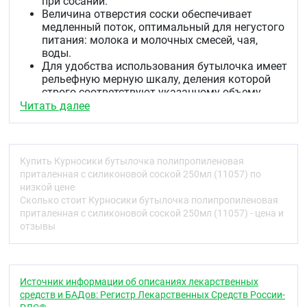
при сосании.
Величина отверстия соски обеспечивает
медленный поток, оптимальный для негустого
питания: молока и молочных смесей, чая,
воды.
Для удобства использования бутылочка имеет
рельефную мерную шкалу, деления которой
строго соответствуют указанному объему.
Бутылочка имеет приталенную форму,
Читать далее
благодаря которой малышубудет легко
научится держать бутылочку без помощи
взрослых.
Купить Курносики бутылочка полипропиленовая
Уход
приталенная с силиконовой соской 250мл (11057) по
низкой цене
Перед каждым применением рекомендуется
Сколько стоит Курносики бутылочка полипропиленовая
стерилизовать бутылочку и соску в
приталенная с силиконовой соской 250мл (11057) - цена и
стерилизаторе или обрабатывать кипячением
отзывы
в открытой посуде не менее 5 минут.
Разогревать бутылочку с детским питанием
можно в подогревателе или микроволновой
печи.Внимание! Не разогревайте бутылочку с
Источник информации об описаниях лекарственных
навинченной соской молочной и крышкой
средств и БАДов: Регистр Лекарственных Средств России-
тщательно перемешивайте содержимое