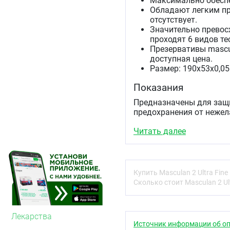
Максимально обеспе
Обладают легким п
отсутствует.
Значительно превос
проходят 6 видов те
Презервативы mascu
доступная цена.
Размер: 190х53х0,05
Показания
Предназначены для защи
предохранения от нежел
Инструкция по при
Читать далее
1. Проверьте срок годно
презерватива, перед его
Купить Masculan 2 Ultra Fin
2. Аккуратно надорвите
Сколько стоит Masculan 2 Ul
находящийся внутри пре
Вынимая презерватив из 
ювелирными изделиями и
Лекарства
3. Надевайте презервати
Источник информации об оп