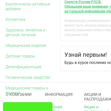
касайтесь половым члено
Средств России-РЛС®.
Биологически активные
Обращаем ваше внимание, ч
добавки
4. Зажмите резервуар п
актуальной информации обр
выпустить воздух, и нал
эрегированного половог
Косметика
Информация, размещенная н
может быть использована д
5. Оттяните крайнюю пло
Здоровое, лечебное и
использованием любых лека
презерватив по направл
детское питание
специалистом.
6. После семяизвержени
придерживая презерватив
Медицинские изделия
пролива содержимого. Н
Узнай первым!
партнера после того, как
Детские товары
Будь в курсе послених н
7. Заверните использова
Дезинфицирующие
отходов. Не бросайте пр
Для разных и последующ
Гигиенические средства
презерватив!
Медицинские товары и
Презервативы предназна
техника
О КОМПАНИИ
ИНФОРМАЦИЯ
АКЦИИ И
использование презерва
РАСПРОДАЖИ
или нежелательной бере
О нас
Аптечная
Акции и
Противопоказания