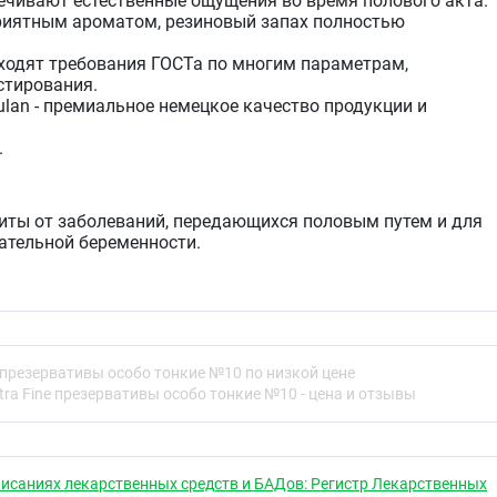
чивают естественные ощущения во время полового акта.
риятным ароматом, резиновый запах полностью
ходят требования ГОСТа по многим параметрам,
стирования.
lan - премиальное немецкое качество продукции и
.
ты от заболеваний, передающихся половым путем и для
ательной беременности.
менению
сти, указанный на индивидуальной упаковке
 использованием.
e презервативы особо тонкие №10 по низкой цене
 упаковку пальцами таким образом, чтобы не повредить
tra Fine презервативы особо тонкие №10 - цена и отзывы
зерватив. Не используйте для этого острых предметов!
упаковки, избегайте его повреждения ногтями, зубами,
 т.д.
в на половой член в эрегированном состоянии. Не
исаниях лекарственных средств и БАДов: Регистр Лекарственных