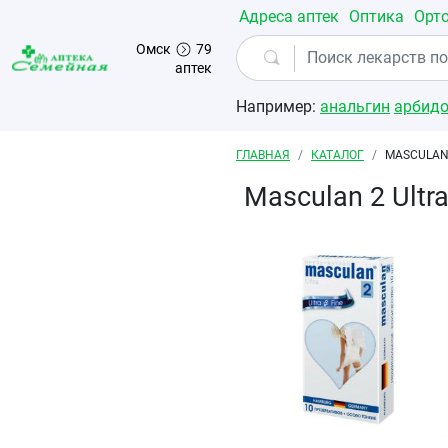
Перейти к основному содержанию
Адреса аптек
Оптика
Орт
Омск
79
аптек
Например:
анальгин
арбид
Строка навигации
ГЛАВНАЯ
КАТАЛОГ
MASCULAN
Masculan 2 Ult