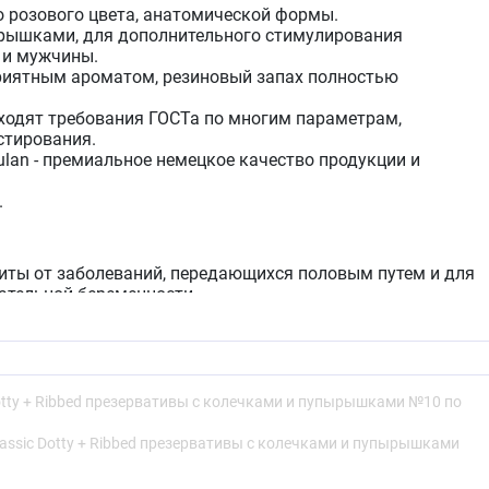
 розового цвета, анатомической формы.
рышками, для дополнительного стимулирования
и мужчины.
риятным ароматом, резиновый запах полностью
ходят требования ГОСТа по многим параметрам,
стирования.
lan - премиальное немецкое качество продукции и
.
ты от заболеваний, передающихся половым путем и для
ательной беременности.
менению
сти, указанный на индивидуальной упаковке
 использованием.
Dotty + Ribbed презервативы с колечками и пупырышками №10 по
 упаковку пальцами таким образом, чтобы не повредить
lassic Dotty + Ribbed презервативы с колечками и пупырышками
зерватив. Не используйте для этого острых предметов!
упаковки, избегайте его повреждения ногтями, зубами,
 т.д.