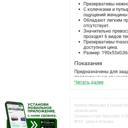
Презервативы нежно
С колечками и пупы
ощущений женщины 
Обладают легким п
отсутствует.
Значительно превос
проходят 6 видов те
Презервативы mascu
доступная цена.
Размер: 190х53х0,06
Показания
Предназначены для защи
предохранения от нежел
Читать далее
Инструкция по при
1. Проверьте срок годно
презерватива, перед его
Купить Masculan 3 Сlassic 
низкой цене
2. Аккуратно надорвите
Сколько стоит Masculan 3 С
находящийся внутри пре
№10 - цена и отзывы
Вынимая презерватив из 
ювелирными изделиями и