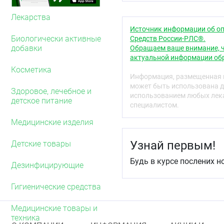
3. Надевайте презервати
Лекарства
касайтесь половым члено
Источник информации об оп
Биологически активные
Средств России-РЛС®.
4. Зажмите резервуар п
добавки
Обращаем ваше внимание, ч
выпустить воздух, и нал
актуальной информации обр
эрегированного половог
Косметика
Информация, размещенная н
5. Оттяните крайнюю пло
может быть использована д
презерватив по направл
Здоровое, лечебное и
использованием любых лека
детское питание
специалистом.
6. После семяизвержени
придерживая презерватив
Медицинские изделия
пролива содержимого. Н
партнера после того, как
Узнай первым!
Детские товары
7. Заверните использова
Будь в курсе послених н
отходов. Не бросайте пр
Дезинфицирующие
Для разных и последующ
Гигиенические средства
презерватив!
Презервативы предназна
Медицинские товары и
использование презерва
техника