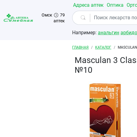
Перейти к основному содержанию
Адреса аптек
Оптика
Орт
Омск
79
аптек
Например:
анальгин
арбид
Строка навигации
ГЛАВНАЯ
КАТАЛОГ
MASCULAN
Masculan 3 Сla
№10