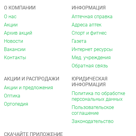
уничтожения синантропных членистоногих на
О КОМПАНИИ
ИНФОРМАЦИЯ
объектах различных категорий (тараканов,
постельных клопов, блох, муравьёв, крысиных
О нас
Аптечная справка
клещей, мух, комаров).
Акции
Адреса аптек
Противопоказания
Архив акций
Спорт и фитнес
Гиперчувствительность, • острые
Новости
Газета
воспалительные заболевания кожи
Вакансии
Интернет ресурсы
волосистой части головы.
Контакты
Мед. учреждения
Применение при беременности и
Обратная связь
кормлении грудью
АКЦИИ И РАСПРОДАЖИ
ЮРИДИЧЕСКАЯ
Противопоказан в период лактации , при
ИНФОРМАЦИЯ
беременности – с осторожностью.
Акции и предложения
Политика по обработке
Оптика
Побочные действия
персональных данных
Ортопедия
В отдельных случаях: может возникнуть ощущение
Пользовательское
жжения в местах нанесения препарата, которое
соглашение
проходит самостоятельно через несколько минут.
Законодательство
Аллергические реакции.
Способ применения
СКАЧАЙТЕ ПРИЛОЖЕНИЕ