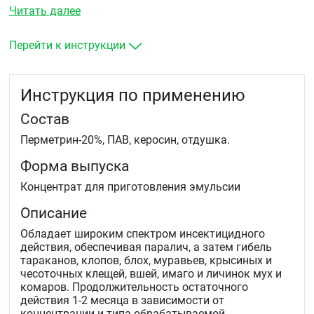
целью уничтожения:
Читать далее
головных и лобковых вшей у взрослого населения
и у детей с пяти лет
Перейти к инструкции
уничтожения синантропных членистоногих на
объектах различных категорий (тараканов,
постельных клопов, блох, муравьёв, крысиных
Инструкция по применению
клещей, мух, комаров).
Состав
Перметрин-20%, ПАВ, керосин, отдушка.
Форма выпуска
Концентрат для приготовления эмульсии
Описание
Обладает широким спектром инсектицидного
действия, обеспечивая паралич, а затем гибель
тараканов, клопов, блох, муравьев, крысиных и
чесоточных клещей, вшей, имаго и личинок мух и
комаров. Продолжительность остаточного
действия 1-2 месяца в зависимости от
концентрации и типа обрабатываемой