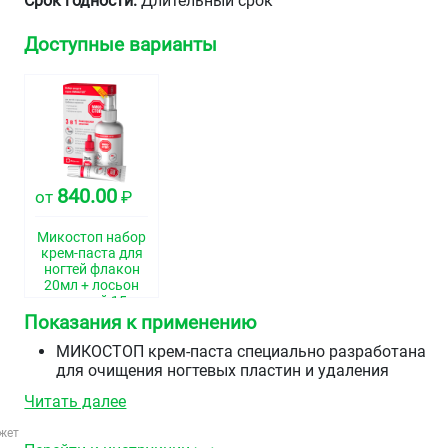
Срок годности:
Длительный срок
Доступные варианты
840.00
от
₽
Микостоп набор
крем-паста для
ногтей флакон
20мл + лосьон
для ногтей 15мл
+ спрей
Показания к применению
гигиенический
150мл
МИКОСТОП крем-паста специально разработана
для очищения ногтевых пластин и удаления
пораженных грибком ногтей или их участков.
Читать далее
МИКОСТОП лосьон предназначен для
восстановления и защиты ногтевой пластины,
жет
поврежденной в результате грибкового поражения