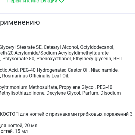
Перейти к инструкции
(онихомикоз). Применяется в тех случаях, когда
пораженный участок составляет 1/2 и менее
ногтевой пластины. При более обширных
применению
поражениях необходимо обратиться к врачу
дерматологу.
МИКОСТОП спрей специально разработан для
защиты кожи стоп и ногтей от заражения грибком, 
также для противогрибковой обработки обуви в
 Glyceryl Stearate SE, Cetearyl Alcohol, Octyldodecanol,
случаях заражения грибковой инфекцией с целью
areth-20,Acrylamide/Sodium Acryloyldimethyltaurate
профилактики повторного заражения от
 Polysorbate 80, Phenoxyethanol, Ethylhexylglycerin, BHT.
собственной обуви.
ctic Acid, PEG-40 Hydrogenated Castor Oil, Niаcinamide,
, Rosmarinus Officinalis Leaf Oil.
yltrimonium Methosulfate, Propylenе Glycol, PEG-40
Methylisothiazolinone, Decylene Glycol, Parfum, Disodium
КОСТОП для ногтей с признаками грибковых поражений 3
я ногтей, 20 мл
гтей, 15 мл