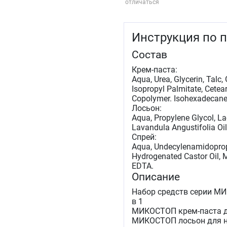
отличаться
Инструкция по 
Состав
Крем-паста:
Aqua, Urea, Glycerin, Talc,
Isopropyl Palmitate, Cete
Copolymer. Isohexadecane,
Лосьон:
Aqua, Propylene Glycol, La
Lavandula Angustifolia Oil
Спрей:
Aqua, Undecylenamidoprop
Hydrogenated Castor Oil, 
EDTA.
Описание
Набор средств серии МИ
в 1
МИКОСТОП крем-паста дл
МИКОСТОП лосьон для но