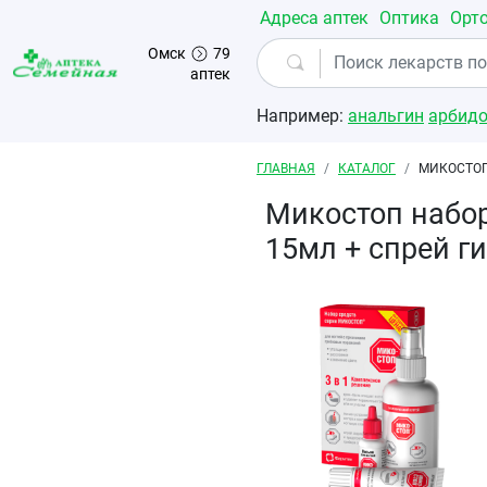
Перейти к основному содержанию
Адреса аптек
Оптика
Орт
Омск
79
аптек
Например:
анальгин
арбид
Строка навигации
ГЛАВНАЯ
КАТАЛОГ
МИКОСТОП
Микостоп набор
15мл + спрей г