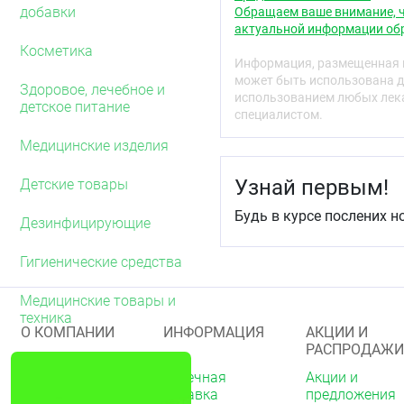
добавки
Обращаем ваше внимание, ч
актуальной информации обр
Косметика
Информация, размещенная н
может быть использована д
Здоровое, лечебное и
использованием любых лека
детское питание
специалистом.
Медицинские изделия
Узнай первым!
Детские товары
Будь в курсе послених н
Дезинфицирующие
Гигиенические средства
Медицинские товары и
техника
О КОМПАНИИ
ИНФОРМАЦИЯ
АКЦИИ И
РАСПРОДАЖИ
О нас
Аптечная
Акции и
справка
предложения
Акции