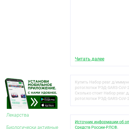
Читать далее
Купить Набор реаг.д/иммуно
ротоглотки 'РЭД-SARS-CoV-2A
Сколько стоит Набор реаг.д
ротоглотки 'РЭД-SARS-CoV-2A
Лекарства
Источник информации об оп
Биологически активные
Средств России-РЛС®.