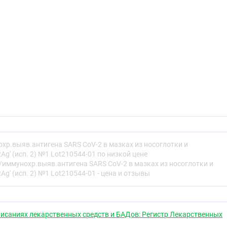
хр.выяв.антигена SARS CoV-2 в мазках из носоглотки и
g' (исп. 2) №1 Lot210544-01 по низкой цене
/иммунохр.выяв.антигена SARS CoV-2 в мазках из носоглотки и
g' (исп. 2) №1 Lot210544-01 - цена и отзывы
исаниях лекарственных средств и БАДов: Регистр Лекарственных