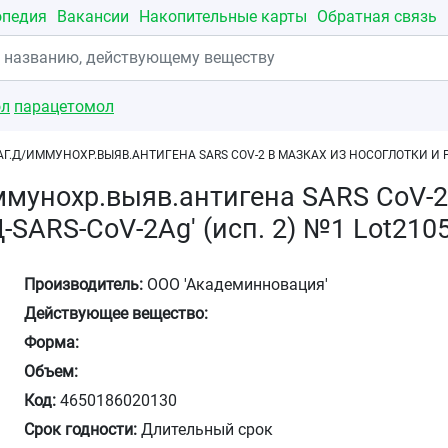
опедия
Вакансии
Накопительные карты
Обратная связь
ол
парацетомол
Г.Д/ИММУНОХР.ВЫЯВ.АНТИГЕНА SARS COV-2 В МАЗКАХ ИЗ НОСОГЛОТКИ И РОТ
ммунохр.выяв.антигена SARS CoV-2
-SARS-CoV-2Ag' (исп. 2) №1 Lot210
Производитель:
ООО 'Академинновация'
Действующее вещество:
Форма:
Объем:
Код:
4650186020130
Срок годности:
Длительный срок