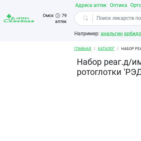
Перейти к основному содержанию
Адреса аптек
Оптика
Орт
Омск
79
аптек
Например:
анальгин
арбид
Строка навигации
ГЛАВНАЯ
КАТАЛОГ
НАБОР РЕА
Набор реаг.д/и
ротоглотки 'РЭД