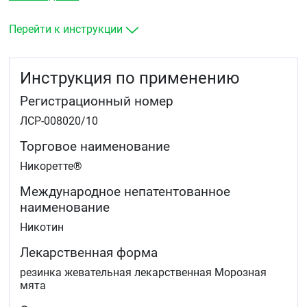
возникающих при полном отказе от курения у
пациентов, решивших бросить курить
Перейти к инструкции
при временном отказе от курения
уменьшение количества выкуриваемых сигарет у
тех, кто не может или не хочет полностью
Инструкция по применению
отказаться от курения.
Регистрационный номер
ЛСР-008020/10
Торговое наименование
Никоретте®
Международное непатентованное
наименование
Никотин
Лекарственная форма
резинка жевательная лекарственная Морозная
мята