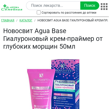
Перейти к основному содержанию
Сортировать по расстоянию до аптеки
Строка навигации
ГЛАВНАЯ
КАТАЛОГ
НОВОСВИТ АGUA ВASE ГИАЛУРОНОВЫЙ КРЕМ-ПР
МОРЩИН 50МЛ
Новосвит Аgua Вase
Гиалуроновый крем-праймер от
глубоких морщин 50мл