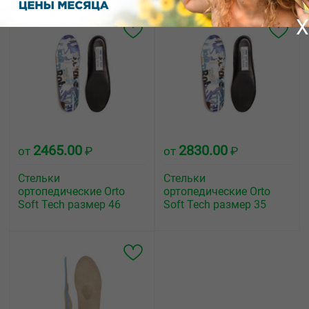
X
2465.00
2830.00
от
₽
от
₽
Стельки
Стельки
ортопедические Orto
ортопедические Orto
Soft Tech размер 46
Soft Tech размер 35