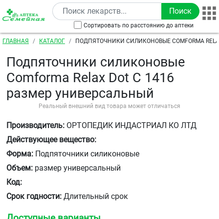
Перейти к основному содержанию
Сортировать по расстоянию до аптеки
Строка навигации
ГЛАВНАЯ
КАТАЛОГ
ПОДПЯТОЧНИКИ СИЛИКОНОВЫЕ COMFORMA RELAX
РАЗМЕР УНИВЕРСАЛЬНЫЙ
Подпяточники силиконовые
Comforma Relax Dot С 1416
размер универсальный
Реальный внешний вид товара может отличаться
Производитель:
ОРТОПЕДИК ИНДАСТРИАЛ КО ЛТД
Действующее вещество:
Форма:
Подпяточники силиконовые
Объем:
размер универсальный
Код:
Срок годности:
Длительный срок
Доступные варианты