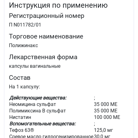
Предоперационная профилактика инфекционных
Инструкция по применению
осложнений при гинекологических
вмешательствах
Регистрационный номер
до и после диатермокоагуляции шейки матки
П N011782/01
перед внутриматочными диагностическими
процедурами
Торговое наименование
перед родами.
Полижинакс
Лекарственная форма
капсулы вагинальные
Состав
На 1 капсулу:
Действующие вещества:
;
Неомицина сульфат
35 000 МЕ
Полимиксина В сульфат
35 000 МЕ
Нистатин
100 000 МЕ
Вспомогательные вещества:
;
Тефоз 63®
125,0 мг
Соевое масло гидрогенизированное
30,0 мг