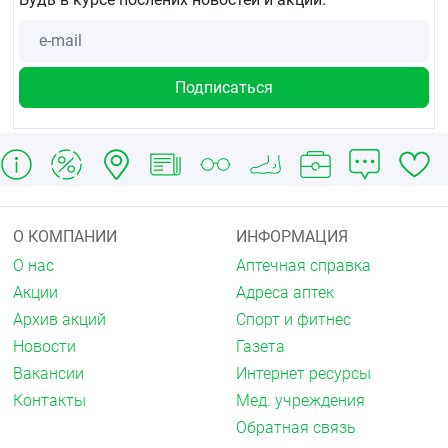
Побочное действие
Аллергические реакции, жжение, зуд, раздражение
во влагалище.
Аллергическая контактная экзема.
При длительном применении возможно системное
проявление побочных действий аминогликозидов.
Если любые из указанных в инструкции побочных
эффектов усугубляются, или Вы заметили любые
другие побочные эффекты, не указанные в
О КОМПАНИИ
ИНФОРМАЦИЯ
инструкции, сообщите об этом врачу
.
О нас
Аптечная справка
Передозировка
Акции
Адреса аптек
Архив акций
Спорт и фитнес
Нет данных.
Новости
Газета
Взаимодействие с другими
Вакансии
Интернет ресурсы
лекарственными средствами
Контакты
Мед. учреждения
Не рекомендуется использовать в сочетании со
Обратная связь
спермицидами, т.к. возможно снижение