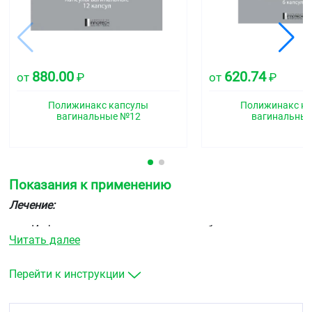
880.00
620.74
от
₽
от
₽
Полижинакс капсулы
Полижинакс к
вагинальные №12
вагинальны
Показания к применению
Лечение:
Инфекционно-воспалительные заболевания,
Читать далее
вызванные чувствительными микроорганизмами:
неспецифические, грибковые, смешанные
вагиниты, вульвовагиниты и цервиковагиниты.
Перейти к инструкции
Профилактика: