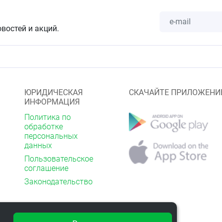
ия, в отличие от карбоната кальция, усваивается в
иженной кислотности желудка.
овостей и акций.
я
е в биологически активной добавки к пище -
ика кальция и витамина D3.
рименению
3 раза в день во время еды. Продолжительность приема -
ЮРИДИЧЕСКАЯ
СКАЧАЙТЕ ПРИЛОЖЕНИ
ИНФОРМАЦИЯ
Политика по
омендуется проконсультироваться с врачом. Беременным
обработке
ринимать по рекомендации и под наблюдением врача.
персональных
данных
Пользовательское
носимость компонентов.
соглашение
Законодательство
ная добавка (БАД) к пище.
твенным средством.
рекомендуется проконсультироваться с врачом.