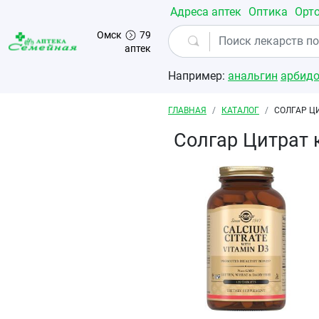
Перейти к основному содержанию
Адреса аптек
Оптика
Орт
Омск
79
аптек
Например:
анальгин
арбид
Строка навигации
ГЛАВНАЯ
КАТАЛОГ
СОЛГАР Ц
Солгар Цитрат 