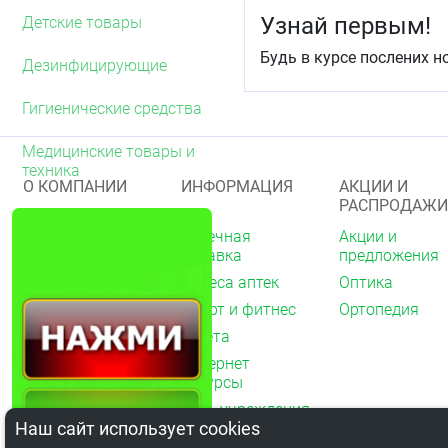
импульсов. Цитрат кальц
Узнай первым!
Детские товары
организме даже при пон
Будь в курсе послених н
Дезинфицирующие
Область применени
Рекомендуется в качеств
Гигиенические средства
дополнительного источн
Медицинские товары и
Рекомендации по п
техника
Взрослым по 1 таблетке 
О КОМПАНИИ
ИНФОРМАЦИЯ
АКЦИИ И
1 месяц.
РАСПРОДАЖИ
О нас
Аптечная
Акции и
Перед применением рек
справка
предложения
и кормящим женщинам п
Акции
Адреса аптек
Оптика
Архив акций
Противопоказания
Спорт и фитнес
Ортопедия
Новости
Индивидуальная непере
Газета
Вакансии
Особые указания
Интернет
Контакты
ресурсы
Биологически актив
Мед. учреждения
Не является лекарс
Наш сайт использует cookies
Перед применением 
Обратная связь