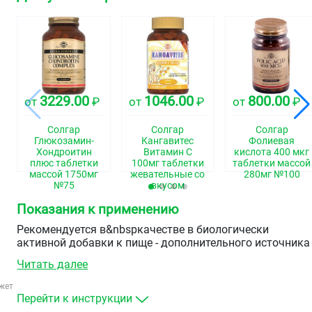
3229.00
1046.00
800.00
от
₽
от
₽
от
₽
Солгар
Солгар
Солгар
Глюкозамин-
Кангавитес
Фолиевая
Хондроитин
Витамин С
кислота 400 мкг
плюс таблетки
100мг таблетки
таблетки массой
массой 1750мг
жевательные со
280мг №100
№75
вкусом
апельсина
Показания к применению
массой 940мг
№90
Рекомендуется в&nbspкачестве в биологически
активной добавки к пище - дополнительного источника
кальция и витамина D3.
Читать далее
жет
Перейти к инструкции