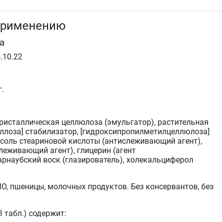
применению
а
.10.22
.
ристаллическая целлюлоза (эмульгатор), растительная
ллоза] стабилизатор, [гидроксипропилметилцеллюлоза]
 соль стеариновой кислоты (антислеживающий агент),
леживающий агент), глицерин (агент
рнаубский воск (глазирователь), холекальциферол
О, пшеницы, молочных продуктов. Без консервантов, без
.
 табл.) содержит: