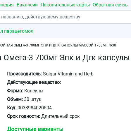
опедия
Вакансии
Накопительные карты
Обратная связь
ол
парацетомол
ВОЙНАЯ ОМЕГА-3 700МГ ЭПК И ДГК КАПСУЛЫ МАССОЙ 1730МГ №30
 Омега-3 700мг Эпк и Дгк капсул
Производитель:
Solgar Vitamin and Herb
Действующее вещество:
Форма:
Капсулы
Объем:
30 штук
Код:
0033984020504
Срок годности:
Длительный срок
Доступные варианты