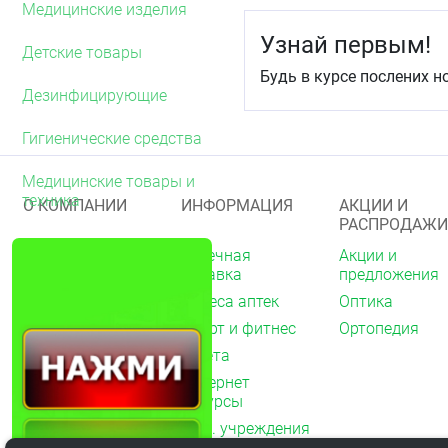
Медицинские изделия
Особые указания
Узнай первым!
Детские товары
Биологически актив
Будь в курсе послених н
Не является лекарс
Перед применением 
Дезинфицирующие
Условия хранения
Гигиенические средства
Хранить в сухом, защищ
детей месте при темпера
Медицинские товары и
в прохладном месте.
техника
О КОМПАНИИ
ИНФОРМАЦИЯ
АКЦИИ И
РАСПРОДАЖИ
Срок годности
О нас
Аптечная
Акции и
3 года.
справка
предложения
Акции
Адреса аптек
Оптика
Архив акций
Спорт и фитнес
Ортопедия
Новости
Газета
Вакансии
Интернет
Контакты
ресурсы
Мед. учреждения