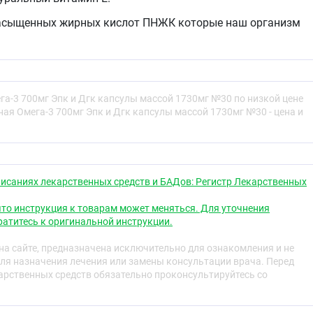
енасыщенных жирных кислот ПНЖК которые наш организм
 самостоятельно поэтому очень важно следить за
ием омега-3 ПНЖК с пищей. Жирные кислоты Омега-3
ения улучшению работы головного мозга профилактике
болеваний нормализации уровня холестерина. Богатым
ЖК является рыба преимущественно жирных сортов
га-3 700мг Эпк и Дгк капсулы массой 1730мг №30 по низкой цене
ая Омега-3 700мг Эпк и Дгк капсулы массой 1730мг №30 - цена и
я
ве биологически активной добавки к пище -
ника витамина Е и полиненасыщенных жирных кислот
исаниях лекарственных средств и БАДов: Регистр Лекарственных
рименению
то инструкция к товарам может меняться. Для уточнения
 раза в день во время еды. Продолжительность приема -
атитесь к оригинальной инструкции.
ости прием можно повторить.
а сайте, предназначена исключительно для ознакомления и не
ля назначения лечения или замены консультации врача. Перед
рственных средств обязательно проконсультируйтесь со
осимость компонентов, геморрагический синдром.
 женщинам принимать по рекомендации и под