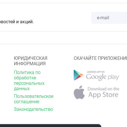
ная добавка (БАД) к пище.
овостей и акций.
твенным средством.
рекомендуется проконсультироваться с врачом.
енном от прямого солнечного света, недоступном для
туре от +15°С до +25°С, после вскрытия упаковки хранить
ЮРИДИЧЕСКАЯ
СКАЧАЙТЕ ПРИЛОЖЕНИ
ИНФОРМАЦИЯ
Политика по
обработке
персональных
данных
Пользовательское
соглашение
Законодательство