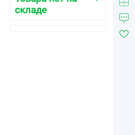
складе
2911.00
от
₽
Солгар Тройная
Омега-3 950мг
Эпк и Дгк
капсулы массой
1950мг №50
а