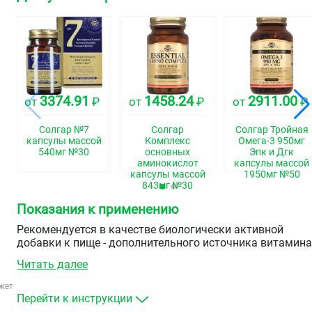
3374.91
1458.24
2911.00
от
₽
от
₽
от
₽
Солгар №7
Солгар
Солгар Тройная
капсулы массой
Комплекс
Омега-3 950мг
540мг №30
основных
Эпк и Дгк
аминокислот
капсулы массой
капсулы массой
1950мг №50
843мг №30
Показания к применению
Рекомендуется в качестве биологически активной
добавки к пище - дополнительного источника витамин
Е и полиненасыщенных жирных кислот Омега 3.
Читать далее
жет
Перейти к инструкции