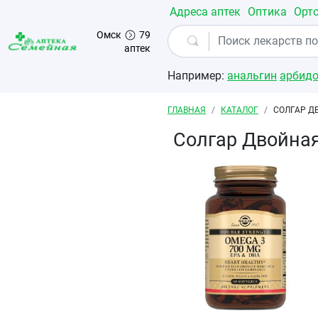
Перейти к основному содержанию
Адреса аптек
Оптика
Орт
Омск
79
аптек
Например:
анальгин
арбид
Строка навигации
ГЛАВНАЯ
КАТАЛОГ
СОЛГАР Д
Солгар Двойная