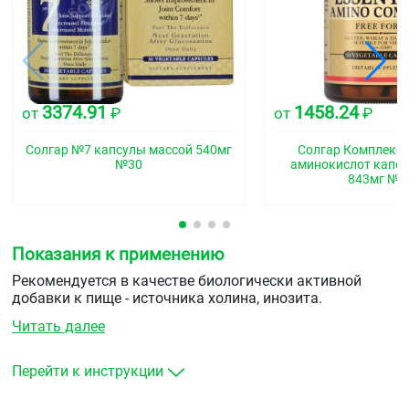
3374.91
1458.24
от
₽
от
₽
Солгар №7 капсулы массой 540мг
Солгар Комплекс 
№30
аминокислот капсу
843мг №3
Показания к применению
Рекомендуется в качестве биологически активной
добавки к пище - источника холина, инозита.
Читать далее
Перейти к инструкции