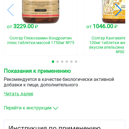
3229.00
1046.00
от
₽
от
₽
Солгар Глюкозамин-Хондроитин
Солгар Кангавитес
плюс таблетки массой 1750мг №75
100мг таблетки жев
вкусом апельсина м
№90
Показания к применению
Рекомендуется в качестве биологически активной
добавки к пище, дополнительного
источника&nbsp&nbspвитамина С, цинка, меди.
Читать далее
Перейти к инструкции
Инструкция по применению