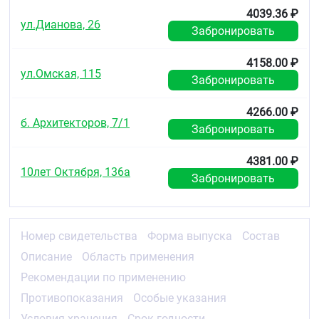
Хранить в сухом, недоступном для детей месте, при
4039.36 ₽
комнатной температуре не выше +25°С.
ул.Дианова, 26
Забронировать
Срок годности
4158.00 ₽
3 года.
ул.Омская, 115
Забронировать
Не применять по истечении срока годности,
указанного на упаковке.
4266.00 ₽
б. Архитекторов, 7/1
Забронировать
4381.00 ₽
10лет Октября, 136а
Забронировать
Номер свидетельства
Форма выпуска
Состав
Описание
Область применения
Рекомендации по применению
Противопоказания
Особые указания
Условия хранения
Срок годности