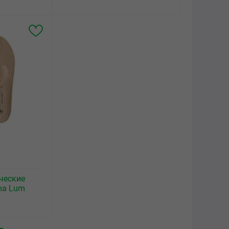
ческие
ma Lum