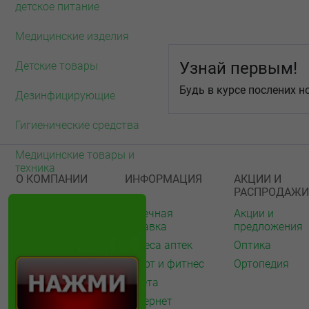
детское питание
Медицинские изделия
Узнай первым!
Детские товары
Будь в курсе послених н
Дезинфицирующие
Гигиенические средства
Медицинские товары и
техника
О КОМПАНИИ
ИНФОРМАЦИЯ
АКЦИИ И
РАСПРОДАЖИ
О нас
Аптечная
Акции и
справка
предложения
Акции
Адреса аптек
Оптика
Архив акций
Спорт и фитнес
Ортопедия
Новости
Газета
Вакансии
Интернет
Контакты