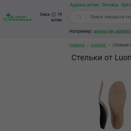
Перейти к основному содержанию
Адреса аптек
Оптика
Орт
Омск
79
аптек
Например:
анальгин
арбид
Строка навигации
ГЛАВНАЯ
КАТАЛОГ
СТЕЛЬКИ 
Стельки от Lu