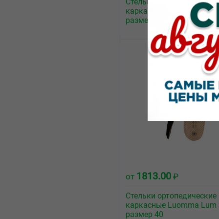
Стельки ортопедические
каркасные Luomma Lum 
размер 36
1813.00
от
₽
Стельки ортопедические
каркасные Luomma Lum 
размер 40