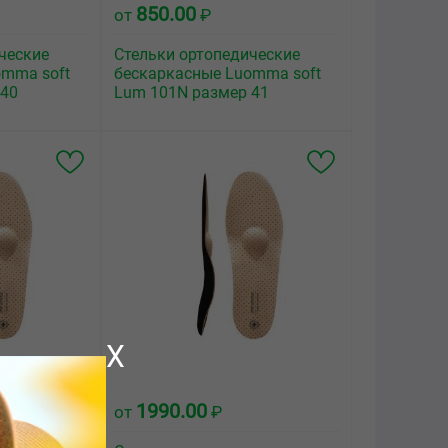
850.00
от
₽
ческие
Стельки ортопедические
omma soft
бескаркасные Luomma soft
 40
Lum 101N размер 41
X
1990.00
от
₽