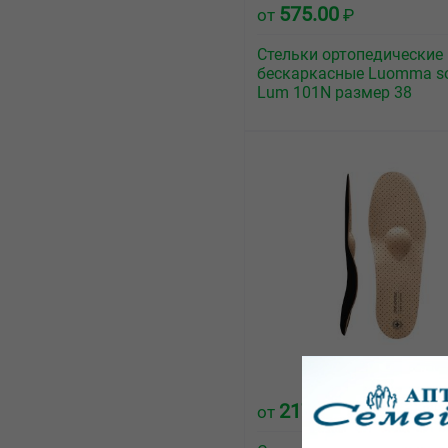
575.00
от
₽
Стельки ортопедические
бескаркасные Luomma so
Lum 101N размер 38
2175.00
от
₽