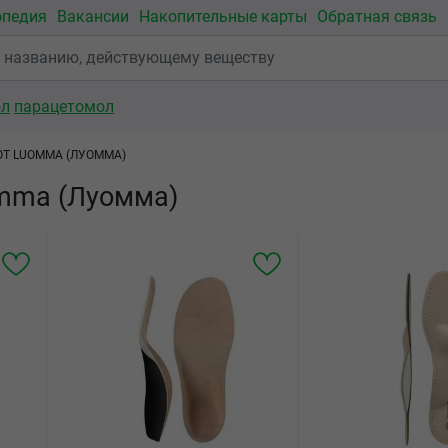
опедия
Вакансии
Накопительные карты
Обратная связь
ол
парацетомол
ОТ LUOMMA (ЛУОММА)
omma (Луомма)