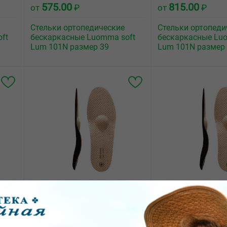
575.00
815.00
от
₽
от
₽
Стельки ортопедические
Стельки ортопеди
ft
бескаркасные Luomma soft
бескаркасные Lu
Lum 101N размер 39
Lum 101N размер
1269.00
1800.00
от
₽
от
₽