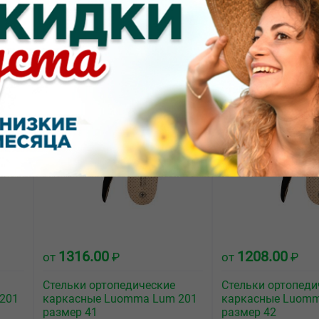
Стельки ортопедические
Стельки ортопеди
201
каркасные Luomma Lum 201
каркасные Luomm
размер 37
размер 38
1316.00
1208.00
от
₽
от
₽
Стельки ортопедические
Стельки ортопеди
201
каркасные Luomma Lum 201
каркасные Luomm
размер 41
размер 42