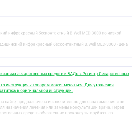
лючение.
осле включения питания.
смотрено звуковое сопровождение, которое можно
аряда батареи.
кий инфракрасный бесконтактный B.Well MED-3000 по низкой
е обслуживание 10 лет.
едицинский инфракрасный бесконтактный B.Well MED-3000 - цена
 батареи.
исаниях лекарственных средств и БАДов: Регистр Лекарственных
плуатации.
то инструкция к товарам может меняться. Для уточнения
атитесь к оригинальной инструкции.
а сайте, предназначена исключительно для ознакомления и не
ермометр абсолютно точно и безболезненно определяет
ля назначения лечения или замены консультации врача. Перед
ор идеально подходит для измерения температуры тела у
рственных средств обязательно проконсультируйтесь со
ят.