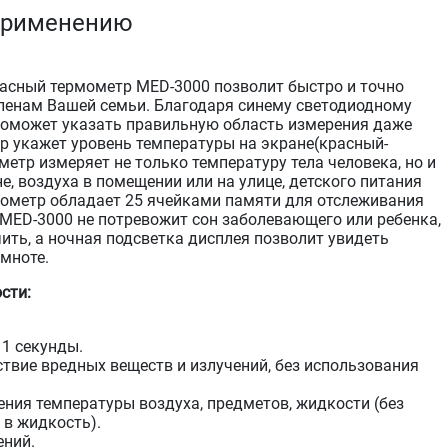
применению
асный термометр MED-3000 позволит быстро и точно
ленам Вашей семьи. Благодаря синему светодиодному
поможет указать правильную область измерения даже
р укажет уровень температуры на экране(красный-
етр измеряет не только температуру тела человека, но и
е, воздуха в помещении или на улице, детского питания
ометр обладает 25 ячейками памяти для отслеживания
MED-3000 не потревожит сон заболевающего или ребенка,
ить, а ночная подсветка дисплея позволит увидеть
мноте.
сти:
 1 секунды.
ствие вредных веществ и излучений, без использования
ния температуры воздуха, предметов, жидкости (без
 в жидкость).
ений.