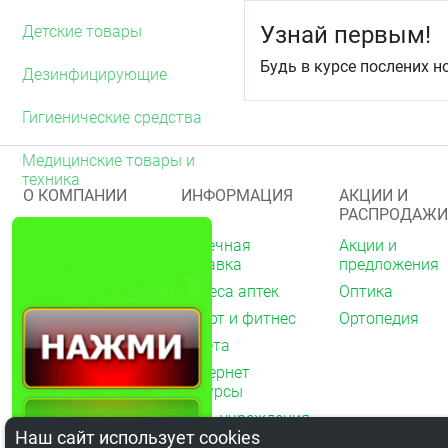
Узнай первым!
Детские товары
Будь в курсе послених н
Дезинфицирующие
Гигиенические средства
Медицинские товары и
техника
О КОМПАНИИ
ИНФОРМАЦИЯ
АКЦИИ И
РАСПРОДАЖИ
О нас
Аптечная
Акции и
справка
предложения
Акции
Адреса аптек
Оптика
Архив акций
Спорт и фитнес
Ортопедия
Новости
Газета
Вакансии
Интернет
Контакты
ресурсы
Мед. учреждения
Наш сайт использует cookies
Обратная связь