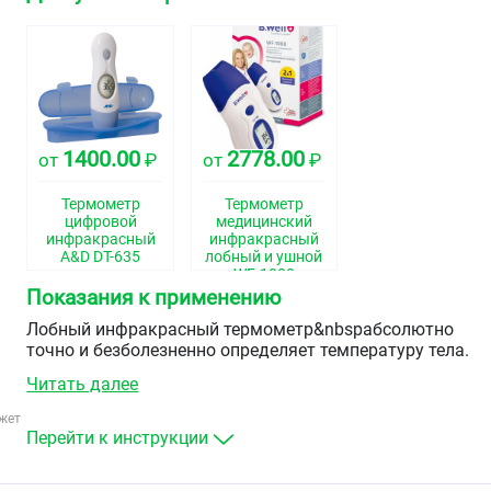
1400.00
2778.00
от
₽
от
₽
Термометр
Термометр
цифровой
медицинский
инфракрасный
инфракрасный
A&D DT-635
лобный и ушной
WF-1000
Показания к применению
Лобный инфракрасный термометр&nbspабсолютно
точно и безболезненно определяет температуру тела.
Прибор идеально подходит для измерения температур
Читать далее
тела у детей, даже когда они спят.
жет
Перейти к инструкции