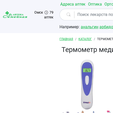
Перейти к основному содержанию
Адреса аптек
Оптика
Орт
Омск
79
аптек
Например:
анальгин
арбид
Строка навигации
ГЛАВНАЯ
КАТАЛОГ
ТЕРМОМЕТ
Термометр мед