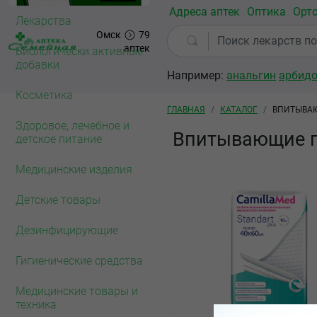
Перейти к основному содержанию
Адреса аптек
Оптика
Орт
Лекарства
Омск
79
аптек
Биологически активные
добавки
Например:
анальгин
арбид
Косметика
Строка навигации
ГЛАВНАЯ
КАТАЛОГ
ВПИТЫВАЮ
Здоровое, лечебное и
Впитывающие п
детское питание
Медицинские изделия
Детские товары
Дезинфицирующие
Гигиенические средства
Медицинские товары и
техника