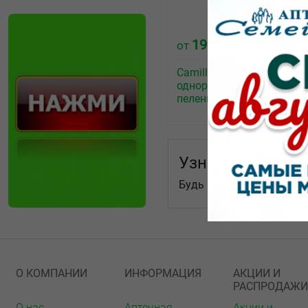
199.50
от
₽
CamillaMed Standart Plus
одноразовые впитываю
пеленки 40х60см №10
Узнай первым!
Будь в курсе послених н
О КОМПАНИИ
ИНФОРМАЦИЯ
АКЦИИ И
РАСПРОДАЖИ
О нас
Аптечная
Акции и