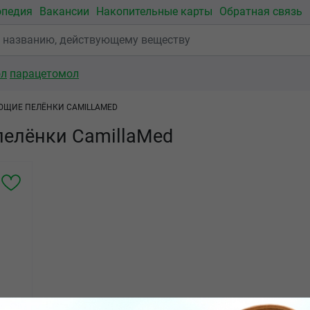
опедия
Вакансии
Накопительные карты
Обратная связь
ол
парацетомол
ЩИЕ ПЕЛЁНКИ CAMILLAMED
елёнки CamillaMed