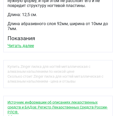
нужную форму, и при этом не расслоит его и не
повредит структуру ногтевой пластины.
Длина: 12,5 см.
Длина абразивного слоя 92мм, ширина от 10мм до
7мм.
Показания
Читать далее
Для коррекции формы и длины как натуральных,
так и искусственных ногтей.
Рекомендации по применению
Обрабатывать ногти в одном направлении, с
Купить Zinger пилка для ногтей металлическая с
внешней стороны по направлению к середине
алмазным напылением по низкой цене
ногтя, без пилообразных движений.
Сколько стоит Zinger пилка для ногтей металлическая с
алмазным напылением - цена и отзывы
Противопоказания
Индивидуальная непереносимость компонентов.
Условия хранения
Источник информации об описаниях лекарственных
средств и БАДов: Регистр Лекарственных Средств России-
Хранить в недоступном для детей месте.
РЛС®.