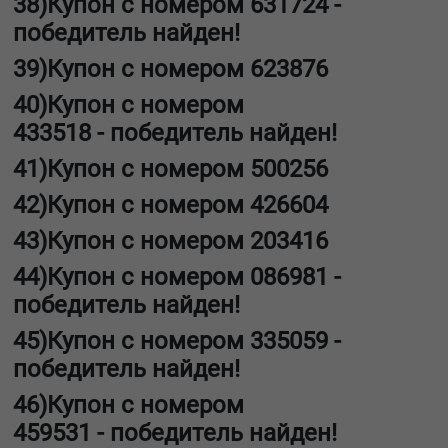
38)Купон с номером
631724
-
победитель найден!
39)Купон с номером
623876
40)Купон с номером
433518
-
победитель найден!
41)Купон с номером
500256
42)Купон с номером
426604
43)Купон с номером
203416
44)Купон с номером
086981
-
победитель найден!
45)Купон с номером
335059
-
победитель найден!
46)Купон с номером
459531
-
победитель найден!