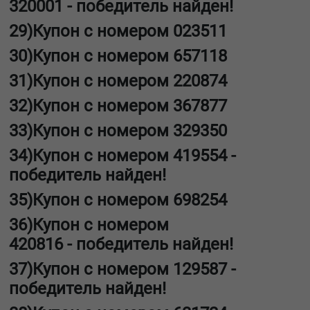
320001
-
победитель найден!
29)Купон с номером
023511
30)Купон с номером
657118
31)Купон с номером
220874
32)Купон с номером
367877
33)Купон с номером
329350
34)Купон с номером
419554
-
победитель найден!
35)Купон с номером
698254
36)Купон с номером
420816
-
победитель найден!
37)Купон с номером
129587
-
победитель найден!