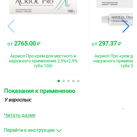
2765.00
297.37
от
₽
от
₽
Акриол Про крем для местного и
Акриол Про крем для
наружного применения 2,5%+2,5%
наружного применени
туба 100г
туба 5г
Показания к применению
У взрослых:
поверхностная анестезия кожи при инъекциях (в
Читать далее
том числе при вакцинации), пункциях и
катетеризации сосудов и поверхностных
хирургических вмешательствах, включая
Перейти к инструкции
небольшие косметологические процедуры и