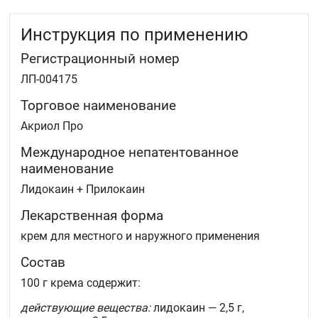
эпиляцию
поверхностная анестезия трофических язв нижних
Инструкция по применению
конечностей при хирургической обработке
(механической очистке), например, для удаления
Регистрационный номер
фибрина, гноя и некротических тканей
поверхностная анестезия слизистой оболочки
ЛП-004175
половых органов перед проведением болезненных
манипуляций и для обезболивания перед
Торговое наименование
инъекциями местных анестетиков.
Акриол Про
У детей:
Международное непатентованное
поверхностная анестезия кожи при инъекциях (в
наименование
том числе при вакцинации), пункциях и
Лидокаин + Прилокаин
катетеризации сосудов и поверхностных
хирургических вмешательствах (в том числе при
Лекарственная форма
удалении контагиозного моллюска).
крем для местного и наружного применения
Состав
100 г крема содержит:
действующие вещества:
лидокаин — 2,5 г,