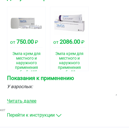
750.00
2086.00
от
₽
от
₽
Эмла крем для
Эмла крем для
местного и
местного и
наружного
наружного
применения
применения
тубы 5г №5
туба 30г
Показания к применению
У взрослых:
поверхностная анестезия кожи при пункциях (в том
Читать далее
числе, при вакцинации), пункциях и катетеризации
сосудов и поверхностных хирургических
жет
вмешательствах, включая небольшие
Перейти к инструкции
косметологические процедуры и эпиляцию
поверхностная анестезия трофических язв нижних