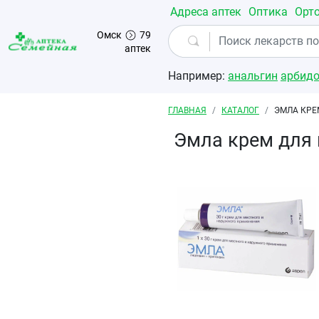
Перейти к основному содержанию
Адреса аптек
Оптика
Орт
Омск
79
аптек
Например:
анальгин
арбид
Строка навигации
ГЛАВНАЯ
КАТАЛОГ
ЭМЛА КРЕ
Эмла крем для 