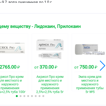
9,7, вода очищенная до 1,0 г.
 цвета.
ему веществу - Лидокаин, Прилокаин
ская группа
средство
свойства
2765.00
370.00
750.00
₽
от
₽
от
₽
ачестве активных компонентов лидокаин и прилокаин,
ыми анестетиками амидного типа. Анестезия кожи
криол Про крем
Акриол Про крем
Эмла крем для
ля местного и
для местного и
местного и
никновения лидокаина и прилокаина в слои эпидермиса и
наружного
наружного
наружного
и зависит от дозы препарата и длительности аппликации.
применения
применения
применения тубы
%+2,5% туба 100г
2,5%+2,5% туба 5г
5г №5
®
 ЭМЛА
на интактную кожу на 1–2 часа