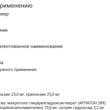
конечностей при хирургической обработке
применению
(механической очистке), например, для удаления
фибрина, гноя и некротических тканей
омер
поверхностная анестезия слизистой оболочки
половых органов перед проведением болезненных
манипуляций и для обезболивания перед
инъекциями местных анестетиков.
ние
У детей:
поверхностная анестезия кожи при инъекциях (в
атентованное наименование
том числе, при вакцинации), пункциях и
катетеризации сосудов и поверхностных
хирургических вмешательствах (в том числе, при
ма
удалении контагиозного моллюска).
ружного применения
каин 25,0 мг, прилокаин 25,0 мг
ва: макрогола глицерилгидроксистеарат (АРЛАТОН 289)
 (карбоксиполиметилен) 10,0 мг, натрия гидроксид 5,2 мг