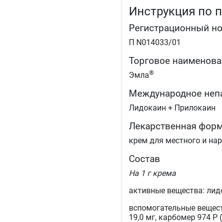
Инструкция по 
Регистрационный н
П N014033/01
Торговое наименова
®
Эмла
Международное неп
Лидокаин + Прилокаин
Лекарственная фор
крем для местного и на
Состав
На 1 г крема
активные вещества: лидо
вспомогательные вещест
19,0 мг, карбомер 974 Р