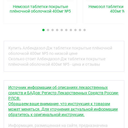
Код АТХ
Немозол таблетки покрытые
Немозол таблетки ж
плёночной оболочкой 400мг №5
400мг №
P02CA03
Фармакологические свойства
Фармакодинамика
Албендазол является противогельминтным
средством. Албендазол относится к группе
Купить Албендазол-Дж таблетки покрытые плёночной
карбаматбензимидазолов. Механизм действия
оболочкой 400мг №5 по низкой цене
албендазола — его способность нарушать
Сколько стоит Албендазол-Дж таблетки покрытые
активность микротубулярной системы клеток
плёночной оболочкой 400мг №5 - цена и отзывы
кишечного канала гельминтов, вызывая при этом
повреждение тубулинового белка. Следствием
этого являются биохимические нарушения в
клетке — угнетение транспорта глюкозы и
Источник информации об описаниях лекарственных
активности фумаратредактазы, которое лежит в
средств и БАДов: Регистр Лекарственных Средств России-
основе подавления клеточного деления на стадии
РЛС®.
метафазы и с которым связано угнетение
Обращаем ваше внимание, что инструкция к товарам
яйцекладки и развития личинок гельминтов.
может меняться. Для уточнения актуальной информации
Албендазол блокирует передвижение секреторных
обратитесь к оригинальной инструкции.
гранул и других органелл в мышечных клетках
круглых червей, обуславливая их гибель.
Информация, размещенная на сайте, предназначена