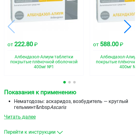
222.80
588.00
от
₽
от
₽
Албендазол-Алиум таблетки
Албендазол-Алиум
покрытые плёночной оболочкой
покрытые плёночно
400мг №1
400мг №
Показания к применению
Нематодозы: аскаридоз, возбудитель — круглый
гельминт&nbsp
Ascaris
lumbricoides&nbsp
трихоцефалёз (власоглав),
Читать далее
возбудитель — круглый
гельминт&nbsp
Trichocephalus
trichiurus&nbsp
энтеробиоз (острицы), возбудитель
Перейти к инструкции
— круглый гельминт&nbsp
Enterobius