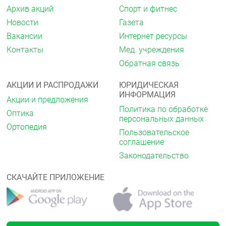
Внутрь, независимо от приема пищи, в дозе 1 мг 1
Архив акций
Спорт и фитнес
раз в сутки как при монотерапии, так и в
Новости
Газета
комбинации с леводопой.
Вакансии
Интернет ресурсы
Пожилые пациенты
Контакты
Мед. учреждения
Коррекция дозы у пожилых пациентов не
Обратная связь
требуется.
АКЦИИ И РАСПРОДАЖИ
ЮРИДИЧЕСКАЯ
Пациенты с нарушением функции печени
ИНФОРМАЦИЯ
Акции и предложения
Применение разагилина у пациентов с печеночной
Политика по обработке
Оптика
недостаточностью средней и тяжелой степени
персональных данных
противопоказано.
Ортопедия
Пользовательское
При применении разагилина у пациентов с
соглашение
печеночной недостаточностью легкой степени
Законодательство
следует соблюдать осторожность. Если на фоне
лечения разагилином отмечается
СКАЧАЙТЕ ПРИЛОЖЕНИЕ
прогрессирование печеночной недостаточности до
средней степени, применение препарата следует
прекратить.
Пациенты с почечной недостаточностью