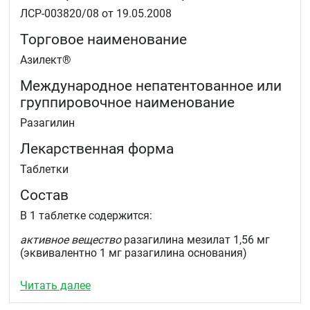
ЛСР-003820/08 от 19.05.2008
Торговое наименование
Азилект®
Международное непатентованное или
группировочное наименование
Разагилин
Лекарственная форма
Таблетки
Состав
В 1 таблетке содержится:
активное вещество
разагилина мезилат 1,56 мг
(эквивалентно 1 мг разагилина основания)
вспомогательные вещества
: маннитол 159,24 мг,
Читать далее
кремния диоксид коллоидный 1,2 мг, крахмал
кукурузный 20,0 мг, крахмал кукурузный