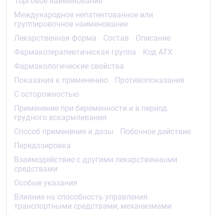
лекарственными препаратами и пищевыми
Торговое наименование
добавками, содержащими зверобой
Международное непатентованное или
продырявленный), петидином. Перерыв между
группировочное наименование
отменой разагилина и началом терапии этими
лекарственными препаратами должен
Лекарственная форма
Состав
Описание
составлять не менее 14 дней.
Фармакотерапевтическая группа
Код АТХ
Печеночная недостаточность средней и
тяжелой степени (классы В и С по шкале
Фармакологические свойства
Чайлд-Пью).
Показания к применению
Противопоказания
Детский возраст до 18 лет (нет данных об
эффективности и безопасности).
С осторожностью
Применение при беременности и в период
С осторожностью
грудного вскармливания
Печеночная недостаточность легкой степени
Способ применения и дозы
Побочное действие
(класс А по шкале Чайлд-Пью) одновременное
применение с селективными ингибиторами
Передозировка
обратного захвата серотонина (СИОЗС) (в том
Взаимодействие с другими лекарственными
числе флуоксетином, флувоксамином),
средствами
селективными ингибиторами обратного захвата
серотонина и норадреналина (СИОЗСН),
Особые указания
трициклическими и тетрациклическими
Влияние на способность управления
антидепрессантами, мощными ингибиторами
транспортными средствами, механизмами
изофермента CYP1А2.