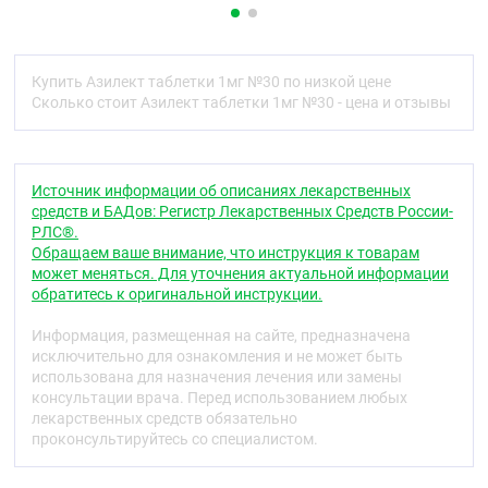
метаболизм дофамина. Он в 30-80 раз более
активен в отношении МАО-В, чем к другому типу
этого фермента - МАО-А. В результате
ингибирующего действия препарата на МАО-В в
Купить Азилект таблетки 1мг №30 по низкой цене
центральной нервной системе повышается уровень
Сколько стоит Азилект таблетки 1мг №30 - цена и отзывы
дофамина, снижается образование токсичных
свободных радикалов, избыточное образование
которых наблюдается у больных болезнью
Паркинсона. Разагилин обладает также
Источник информации об описаниях лекарственных
нейропротекторным действием.
средств и БАДов: Регистр Лекарственных Средств России-
РЛС®.
В отличие от неизбирательных ингибиторов МАО,
Обращаем ваше внимание, что инструкция к товарам
препарат в терапевтических дозах не блокирует
может меняться. Для уточнения актуальной информации
метаболизм поступающих с пищей биогенных
обратитесь к оригинальной инструкции.
аминов (например, тирамина), в связи с чем не
вызывает тирамин-обусловленного
Информация, размещенная на сайте, предназначена
гипертензивного синдрома («сырный эффект»).
исключительно для ознакомления и не может быть
использована для назначения лечения или замены
Фармакокинетика
консультации врача. Перед использованием любых
Разагилин быстро всасывается после приема
лекарственных средств обязательно
внутрь его максимальная концентрация в плазме
проконсультируйтесь со специалистом.
крови (Cmax) достигается через 0,5 часа.
Абсолютная биодоступность препарата после