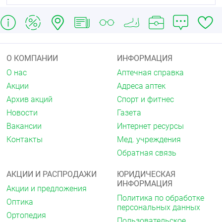
плоскостопие
плосковальгусная деформация стоп.
Способ применения
положить на пол, перекатывать стопы как в
положении сидя, так и стоя на полусфере.
О КОМПАНИИ
ИНФОРМАЦИЯ
после использования можно обработать
О нас
Аптечная справка
антисептиком или мыльным раствором.
Акции
Адреса аптек
Противопоказания
Архив акций
Спорт и фитнес
Не использовать в зонах повреждения кожных
Новости
Газета
покровов.
Вакансии
Интернет ресурсы
Условия хранения
Контакты
Мед. учреждения
Хранить вдалеке от нагревательных приборов.
Обратная связь
Уход за изделием
АКЦИИ И РАСПРОДАЖИ
ЮРИДИЧЕСКАЯ
ИНФОРМАЦИЯ
Мыть массажную полусферу можно только
Акции и предложения
вручную, в теплой воде (до 35°С), применяя
Политика по обработке
Оптика
исключительно щадящие моющие средства. Затем
персональных данных
следует удалить остатки влаги мягкой салфеткой.
Ортопедия
Пользовательское