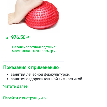
976.50
от
₽
Балансировочная подушка
массажная L 0207 размер 7
Показания к применению
занятия лечебной физкультурой.
занятия оздоровительной гимнастикой.
занятия кинезитерапией.
Читать далее
дегенеративно-
дистрофические&nbspзаболевания&nbspопорно-
двигательного&nbspаппарата.
Перейти к инструкции
остеохондроз.
невриты в&nbspстадии ремиссии.