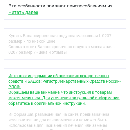
Эти особенности придают приспособлениям из
ПВХ износостойкость и позволяют долго
Читать далее
сохранять первоначальную форму. Поскольку
материал химически пассивен, на него можно
наносить разные лекарственные средства (мази,
кремы и прочие). Как и многие другие материалы
Купить Балансировочная подушка массажная L 0207
подобного типа, ПВХ характеризуется
размер 7 по низкой цене
растяжимостью и эластичностью, поэтому из него
Сколько стоит Балансировочная подушка массажная L
часто изготавливают мячи и различные
0207 размер 7 - цена и отзывы
массажные изделия.
Особенности и преимущества:
Гигиеничный материал.
Источник информации об описаниях лекарственных
Возможно выполнение разных массажных
средств и БАДов: Регистр Лекарственных Средств России-
приемов как в положении сидя, так и в
РЛС®.
положении стоя.
Обращаем ваше внимание, что инструкция к товарам
Широкий спектр показаний к использованию.
может меняться. Для уточнения актуальной информации
Массаж помогает справиться с болями и
обратитесь к оригинальной инструкции.
чувством усталости в стопах, положительно
влияет на настроение и эмоциональный фон.
Информация, размещенная на сайте, предназначена
Для улучшения координации и баланса.
исключительно для ознакомления и не может быть
Повышение физической активности и
использована для назначения лечения или замены