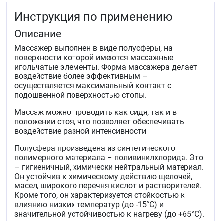
гипотония мышц.
Инструкция по применению
гипотрофия мышц.
период реабилитации после травм
Описание
и&nbspопераций.
плоскостопие
Массажер выполнен в виде полусферы, на
плосковальгусная деформация стоп.
поверхности которой имеются массажные
игольчатые элементы. Форма массажера делает
воздействие более эффективным –
осуществляется максимальный контакт с
подошвенной поверхностью стопы.
Массаж можно проводить как сидя, так и в
положении стоя, что позволяет обеспечивать
воздействие разной интенсивности.
Полусфера произведена из синтетического
полимерного материала – поливинилхлорида. Это
– гигиеничный, химически нейтральный материал.
Он устойчив к химическому действию щелочей,
масел, широкого перечня кислот и растворителей.
Кроме того, он характеризуется стойкостью к
влиянию низких температур (до -15°C) и
значительной устойчивостью к нагреву (до +65°С).