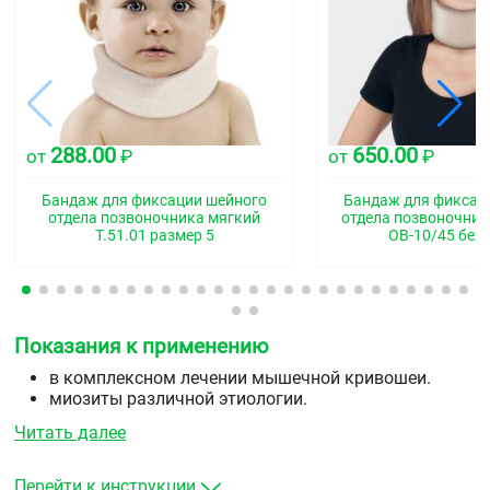
288.00
650.00
от
₽
от
₽
Бандаж для фиксации шейного
Бандаж для фиксац
отдела позвоночника мягкий
отдела позвоночник
Т.51.01 размер 5
ОВ-10/45 бе
Показания к применению
в комплексном лечении мышечной кривошеи.
миозиты различной этиологии.
реабилитация после травм и операций на шейном
Читать далее
отделе позвоночника.
гиперкинезы в шейном отделе позвоночника.
остеохондропатии и дисплазии шейного
Перейти к инструкции