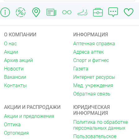
Для подбора размера следует измерить
расстояние от ключицы до угла нижней челюсти.
Голова при этом должна располагаться прямо,
О КОМПАНИИ
ИНФОРМАЦИЯ
чтобы глаза находились на одной горизонтальной
линии с ушными раковинами. Этот показатель
О нас
Аптечная справка
соответствует требуемой высоте воротника.
Акции
Адреса аптек
Вторым параметром является окружность шеи,
Архив акций
Спорт и фитнес
который будет определять необходимую длину
Новости
Газета
бандажа.
Вакансии
Интернет ресурсы
После измерений необходимо сравнить
Контакты
Мед. учреждения
полученные результаты с размерной таблицей,
указанной в описании к изделию.
Обратная связь
Размерная таблица:
АКЦИИ И РАСПРОДАЖИ
ЮРИДИЧЕСКАЯ
ИНФОРМАЦИЯ
Размер
Высота
Длина, см
Акции и предложения
Для взрослых
Политика по обработке
Оптика
11
11 см
53
персональных данных
Ортопедия
10
10 см
53
Пользовательское