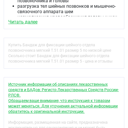
позвоночника и головы
разгрузка тел шейных позвонков и мышечно-
связочного аппарата шеи
нормализация кровообращения головы и шеи
Читать далее
ограничение движения в шейном отделе
позвоночника.
Показания
Купить Бандаж для фиксации шейного отдела
в комплексном лечении мышечной кривошеи.
позвоночника мягкий Т.51.01 размер 5 по низкой цене
миозиты различной этиологии.
Сколько стоит Бандаж для фиксации шейного отдела
реабилитация после травм и операций на
позвоночника мягкий Т.51.01 размер 5 - цена и отзывы
шейном отделе позвоночника.
гиперкинезы в шейном отделе позвоночника.
остеохондропатии и дисплазии шейного
отдела позвоночника .
Источник информации об описаниях лекарственных
сохранение достигнутой коррекции смещения
средств и БАДов: Регистр Лекарственных Средств России-
шейных позвонков.
РЛС®.
Противопоказания к применению
Обращаем ваше внимание, что инструкция к товарам
может меняться. Для уточнения актуальной информации
Абсолютных противопоказаний не выявлено.
обратитесь к оригинальной инструкции.
Относительные противопоказания, требуют
консультации врача:
Информация, размещенная на сайте, предназначена
исключительно для ознакомления и не может быть