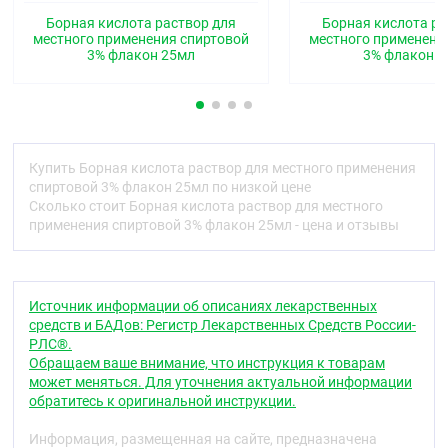
накапливаться в органах и тканях. Выводится
Борная кислота раствор для
Борная кислота ра
почками — 50 ;% (в течение 12 ;ч), остальное
местного применения спиртовой
местного применени
количество в течение 5–7 дней.
3% флакон 25мл
3% флакон 
Показания
Отит наружный (острый и хронический) без
повреждения барабанной перепонки.
Купить Борная кислота раствор для местного применения
Противопоказания
спиртовой 3% флакон 25мл по низкой цене
Гиперчувствительность, хроническая почечная
Сколько стоит Борная кислота раствор для местного
недостаточность, перфорация барабанной
применения спиртовой 3% флакон 25мл - цена и отзывы
перепонки; беременность, период лактации,
детский возраст.
Способ применения и дозы
Источник информации об описаниях лекарственных
Местно. При остром и хроническом отите по 3–5
средств и БАДов: Регистр Лекарственных Средств России-
капель наносят на турунду и вводят в наружный
РЛС®.
слуховой проход 2–3 раза в день. Курс лечения не
Обращаем ваше внимание, что инструкция к товарам
должен превышать 3–5 дней.
может меняться. Для уточнения актуальной информации
обратитесь к оригинальной инструкции.
Побочное действие
Информация, размещенная на сайте, предназначена