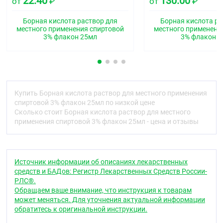
22.40
130.00
накапливаться в органах и тканях. Выводится
от
₽
от
₽
почками — 50 % (в течение 12 ч), остальное
количество — в течение 5–7 дней.
Борная кислота раствор для
Борная кислота ра
местного применения спиртовой
местного применени
Показания
3% флакон 25мл
3% флакон 
Отит наружный (острый и хронический) без
повреждения барабанной перепонки.
В случае необходимости, пожалуйста,
проконсультируйтесь с врачом перед применением
Купить Борная кислота раствор для местного применения
лекарственного препарата.
спиртовой 3% флакон 25мл по низкой цене
Сколько стоит Борная кислота раствор для местного
Противопоказания
применения спиртовой 3% флакон 25мл - цена и отзывы
Гиперчувствительность, хроническая почечная
недостаточность, перфорация барабанной
перепонки: беременность, детский возраст до 18
лет, период грудного вскармливания.
Источник информации об описаниях лекарственных
средств и БАДов: Регистр Лекарственных Средств России-
Способ применения и дозы
РЛС®.
Обращаем ваше внимание, что инструкция к товарам
Местно. При остром и хроническом отите по 3–5
может меняться. Для уточнения актуальной информации
капель наносят на турунду и вводят в наружный
обратитесь к оригинальной инструкции.
слуховой проход 2–3 раза в день. Курс лечения не
должен превышать 3–5 дней.