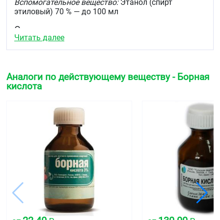
Вспомогательное вещество:
Этанол (спирт
этиловый) 70 % — до 100 мл
Описание
Читать далее
Бесцветная прозрачная жидкость с характерным
запахом спирта.
Фармакотерапевтическая группа
Аналоги по действующему веществу - Борная
кислота
Антисептическое средство
Код АТХ
S02AA03
Фармакологические свойства
Антисептическое средство коагулирует белки (в
том числе ферментные) микробной клетки,
нарушает проницаемость клеточной оболочки.
Фармакокинетика
Хорошо проникает через кожу и слизистые
оболочки медленно выводится и может