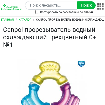
Перейти к основному содержанию
Сортировать по расстоянию до аптеки
Строка навигации
ГЛАВНАЯ
КАТАЛОГ
CANPOL ПРОРЕЗЫВАТЕЛЬ ВОДНЫЙ ОХЛАЖДАЮЩ
0+ №1
Canpol прорезыватель водный
охлаждающий трехцветный 0+
№1